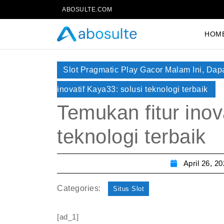
Skip
ABOSULTE.COM
to
content
HOM
Skip
to
Content
Slot Pragmatic Play Gacor Malam Ini, Da
inovatif Kaya33: solusi teknologi terbaik
Temukan fitur inov
teknologi terbaik
April 26, 2
Categories:
Situs Slot
[ad_1]