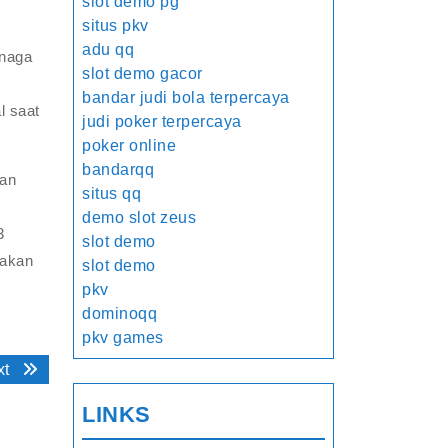
slot demo pg
situs pkv
adu qq
enaga
slot demo gacor
bandar judi bola terpercaya
l saat
judi poker terpercaya
poker online
bandarqq
ian
situs qq
demo slot zeus
3
slot demo
sakan
slot demo
pkv
dominoqq
pkv games
Next
xt
post:
LINKS