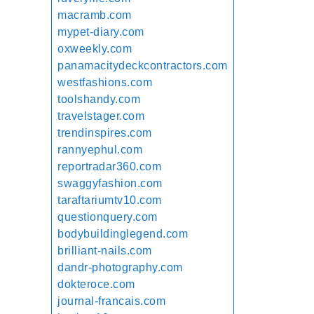
macramb.com
mypet-diary.com
oxweekly.com
panamacitydeckcontractors.com
westfashions.com
toolshandy.com
travelstager.com
trendinspires.com
rannyephul.com
reportradar360.com
swaggyfashion.com
taraftariumtv10.com
questionquery.com
bodybuildinglegend.com
brilliant-nails.com
dandr-photography.com
dokteroce.com
journal-francais.com