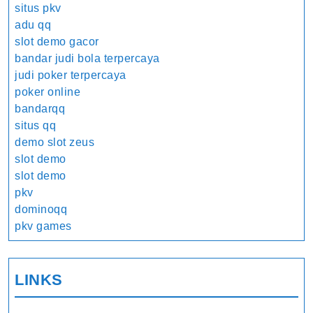
situs pkv
adu qq
slot demo gacor
bandar judi bola terpercaya
judi poker terpercaya
poker online
bandarqq
situs qq
demo slot zeus
slot demo
slot demo
pkv
dominoqq
pkv games
LINKS