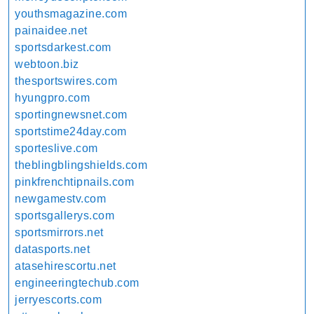
youthsmagazine.com
painaidee.net
sportsdarkest.com
webtoon.biz
thesportswires.com
hyungpro.com
sportingnewsnet.com
sportstime24day.com
sporteslive.com
theblingblingshields.com
pinkfrenchtipnails.com
newgamestv.com
sportsgallerys.com
sportsmirrors.net
datasports.net
atasehirescortu.net
engineeringtechub.com
jerryescorts.com