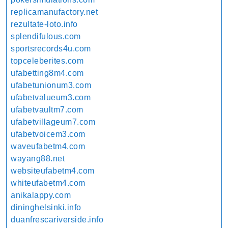
replicamanufactory.net
rezultate-loto.info
splendifulous.com
sportsrecords4u.com
topceleberites.com
ufabetting8m4.com
ufabetunionum3.com
ufabetvalueum3.com
ufabetvaultm7.com
ufabetvillageum7.com
ufabetvoicem3.com
waveufabetm4.com
wayang88.net
websiteufabetm4.com
whiteufabetm4.com
anikalappy.com
dininghelsinki.info
duanfrescariverside.info