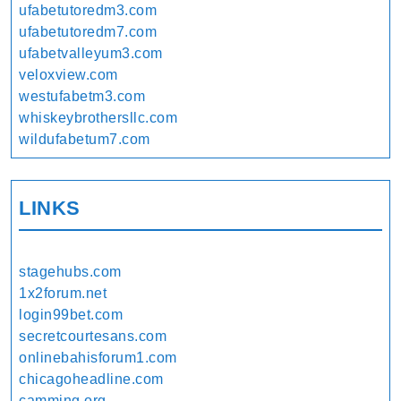
ufabetutoredm3.com
ufabetutoredm7.com
ufabetvalleyum3.com
veloxview.com
westufabetm3.com
whiskeybrothersllc.com
wildufabetum7.com
LINKS
stagehubs.com
1x2forum.net
login99bet.com
secretcourtesans.com
onlinebahisforum1.com
chicagoheadline.com
camming.org