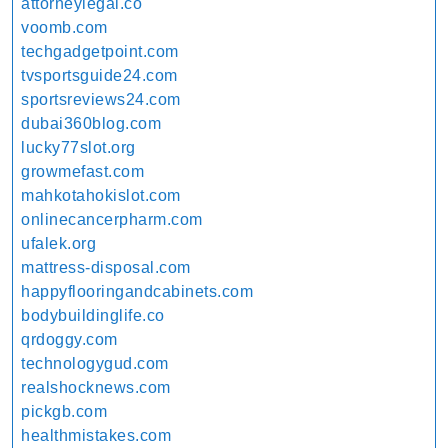
attorneylegal.co
voomb.com
techgadgetpoint.com
tvsportsguide24.com
sportsreviews24.com
dubai360blog.com
lucky77slot.org
growmefast.com
mahkotahokislot.com
onlinecancerpharm.com
ufalek.org
mattress-disposal.com
happyflooringandcabinets.com
bodybuildinglife.co
qrdoggy.com
technologygud.com
realshocknews.com
pickgb.com
healthmistakes.com