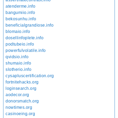
atenderme.info
bangumiio.info
bekosunhu.info
beneficialgrandiose.info
blomaio.info
dosellinfoplete.info
podtubeio.info
powerfulvolatile.info
qvidsio.info
shumaio.info
slotherio.info
cysapluscertification.org
fortnitehacks.org
loginsearch.org
aodecor.org
donorsmatch.org
nowtimes.org
casinoeing.org