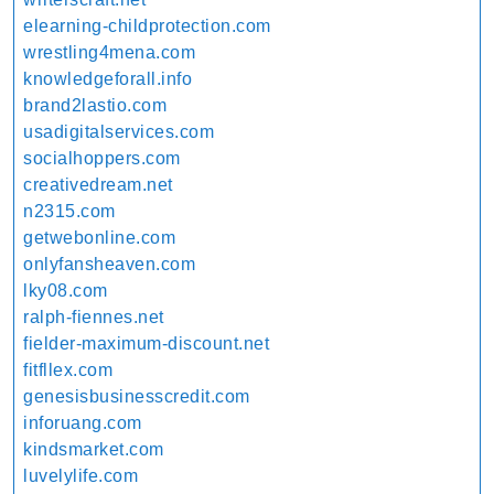
elearning-childprotection.com
wrestling4mena.com
knowledgeforall.info
brand2lastio.com
usadigitalservices.com
socialhoppers.com
creativedream.net
n2315.com
getwebonline.com
onlyfansheaven.com
lky08.com
ralph-fiennes.net
fielder-maximum-discount.net
fitfllex.com
genesisbusinesscredit.com
inforuang.com
kindsmarket.com
luvelylife.com