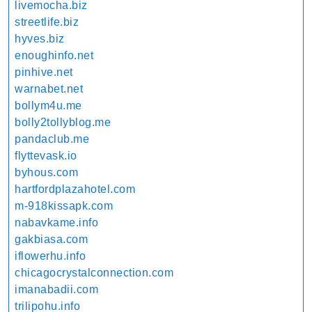
livemocha.biz
streetlife.biz
hyves.biz
enoughinfo.net
pinhive.net
warnabet.net
bollym4u.me
bolly2tollyblog.me
pandaclub.me
flyttevask.io
byhous.com
hartfordplazahotel.com
m-918kissapk.com
nabavkame.info
gakbiasa.com
iflowerhu.info
chicagocrystalconnection.com
imanabadii.com
trilipohu.info