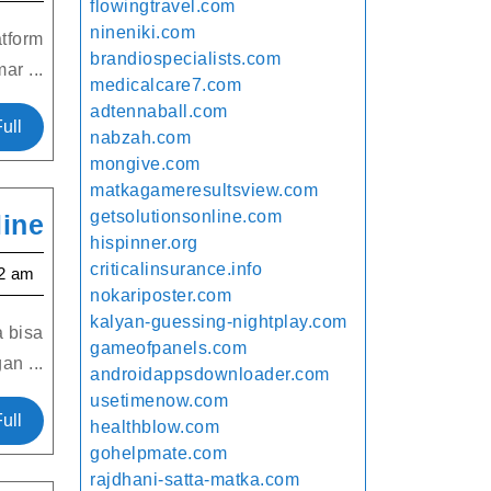
flowingtravel.com
Panduan
nineniki.com
tform
Lengkap
brandiospecialists.com
ar ...
medicalcare7.com
Taruhan
adtennaball.com
Online
Read
ull
nabzah.com
Full
mongive.com
matkagameresultsview.com
getsolutionsonline.com
Gasbet88:
line
hispinner.org
Tujuan
criticalinsurance.info
2 am
Tujuan
nokariposter.com
Anda
kalyan-guessing-nightplay.com
 bisa
gameofpanels.com
untuk
n ...
androidappsdownloader.com
Permainan
usetimenow.com
Online
Read
ull
healthblow.com
Full
gohelpmate.com
rajdhani-satta-matka.com