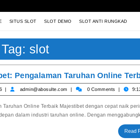
E
SITUS SLOT
SLOT DEMO
SLOT ANTI RUNGKAD
Tag:
slot
et: Pengalaman Taruhan Online Terb
August
admin@abosulte.com
6
admin@abosulte.com
0 Comments
9:1
7,
2026
Taruhan Online Terbaik Majestibet dengan cepat naik peri
depan dalam industri taruhan online. Dengan menggabungka
Read F