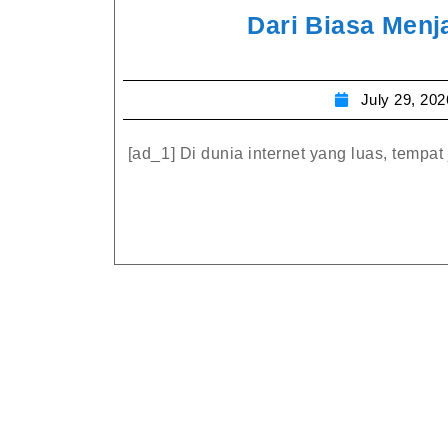
Dari Biasa Menj
July 29, 202
[ad_1] Di dunia internet yang luas, tempa