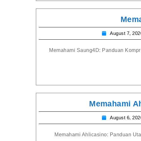
Mema
August 7, 202
Memahami Saung4D: Panduan Komprehe
Memahami Ah
August 6, 202
Memahami Ahlicasino: Panduan Utam