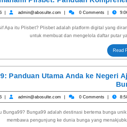
August
admin@abosulte.com
6
admin@abosulte.com
0 Comments
9:0
5,
2026
pa itu Plisbet? Plisbet adalah platform digital yang dir
untuk membuat dan mengelola daftar putar ya
Read F
9: Panduan Utama Anda ke Negeri A
Bu
August
admin@abosulte.com
6
admin@abosulte.com
0 Comments
8:5
5,
2026
 Bunga99? Bunga99 adalah destinasi bertema bunga unik
membawa pengunjung ke dunia bunga yang menakjubkan