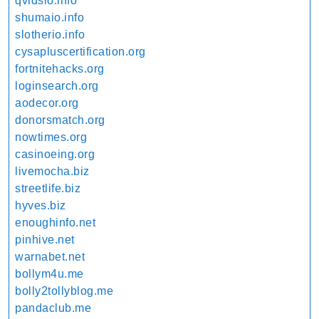
qvidsio.info
shumaio.info
slotherio.info
cysapluscertification.org
fortnitehacks.org
loginsearch.org
aodecor.org
donorsmatch.org
nowtimes.org
casinoeing.org
livemocha.biz
streetlife.biz
hyves.biz
enoughinfo.net
pinhive.net
warnabet.net
bollym4u.me
bolly2tollyblog.me
pandaclub.me