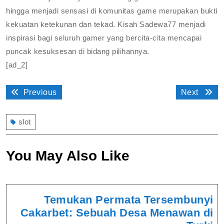
hingga menjadi sensasi di komunitas game merupakan bukti
kekuatan ketekunan dan tekad. Kisah Sadewa77 menjadi
inspirasi bagi seluruh gamer yang bercita-cita mencapai
puncak kesuksesan di bidang pilihannya.
[ad_2]
Post
Previous
Next
Previous
Next
navigation
post:
post:
slot
You May Also Like
Temukan Permata Tersembunyi
Cakarbet: Sebuah Desa Menawan di