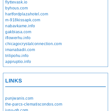
flyttevask.io
byhous.com
hartfordplazahotel.com
m-918kissapk.com
nabavkame.info
gakbiasa.com
iflowerhu.info
chicagocrystalconnection.com
imanabadii.com
trilipohu.info
appruptio.info
LINKS
punjwanis.com
the-parcs-clematiscondos.com
jusu-gb.com