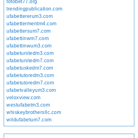
totobet77.org
trendingpublication.com
ufabettererum3.com
ufabettermentm4.com
ufabettersum7.com
ufabettinwm7.com
ufabettinwum3.com
ufabetunitedm3.com
ufabetunitedm7.com
ufabetuskedm7.com
ufabetutoredm3.com
ufabetutoredm7.com
ufabetvalleyum3.com
veloxview.com
westufabetm3.com
whiskeybrothersllc.com
wildufabetum7.com