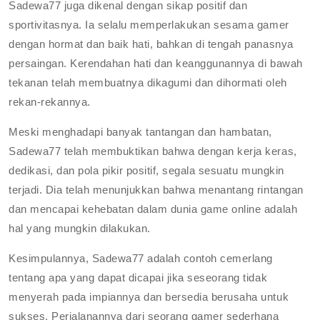
Sadewa77 juga dikenal dengan sikap positif dan
sportivitasnya. Ia selalu memperlakukan sesama gamer
dengan hormat dan baik hati, bahkan di tengah panasnya
persaingan. Kerendahan hati dan keanggunannya di bawah
tekanan telah membuatnya dikagumi dan dihormati oleh
rekan-rekannya.
Meski menghadapi banyak tantangan dan hambatan,
Sadewa77 telah membuktikan bahwa dengan kerja keras,
dedikasi, dan pola pikir positif, segala sesuatu mungkin
terjadi. Dia telah menunjukkan bahwa menantang rintangan
dan mencapai kehebatan dalam dunia game online adalah
hal yang mungkin dilakukan.
Kesimpulannya, Sadewa77 adalah contoh cemerlang
tentang apa yang dapat dicapai jika seseorang tidak
menyerah pada impiannya dan bersedia berusaha untuk
sukses. Perjalanannya dari seorang gamer sederhana