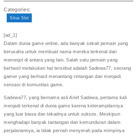
2026
Categories:
Situs Slot
[ad_1]
Dalam dunia game online, ada banyak sekali pemain yang
berusaha untuk membuat nama mereka terkenal dan
menonjol di antara yang lain. Salah satu pemain yang
berhasil melakukan hal tersebut adalah Sadewa77, seorang
gamer yang berhasil menantang rintangan dan menjadi
sensasi di komunitas game.
Sadewa77, yang bernama asli Arief Sadewa, pertama kali
menjadi terkenal di dunia game karena keterampilannya
yang luar biasa dan tekadnya untuk sukses. Meskipun
menghadapi banyak tantangan dan kemunduran dalam
perjalanannya, ia tidak pernah menyerah pada mimpinya