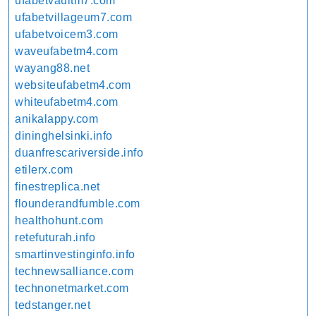
ufabetvaultm7.com
ufabetvillageum7.com
ufabetvoicem3.com
waveufabetm4.com
wayang88.net
websiteufabetm4.com
whiteufabetm4.com
anikalappy.com
dininghelsinki.info
duanfrescariverside.info
etilerx.com
finestreplica.net
flounderandfumble.com
healthohunt.com
retefuturah.info
smartinvestinginfo.info
technewsalliance.com
technonetmarket.com
tedstanger.net