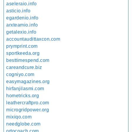
aseleraio.info
asticio.info
egardenio.info
arxteamio.info
getalexio.info
accountaudittaxcon.com
prymprint.com
sportkeeda.org
besttimespend.com
careandcure.biz
cogniyo.com
easymagazines.org
hirfanjilasmi.com
hometricks.org
leathercraftpro.com
microgridpower.org
mixiqo.com
needglobe.com
ortocoach.com