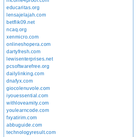
income4proof.com
educaritas.org
lensajelajah.com
betflik09.net
ncaq.org
xenmicro.com
onlineshopera.com
dartyfresh.com
lewisenterprises.net
pcsoftwarefree.org
dailylinking.com
dnafyx.com
giocolenuvole.com
iyouessential.com
withloveamity.com
youlearncode.com
fxyatirim.com
abbuguide.com
technologyresult.com