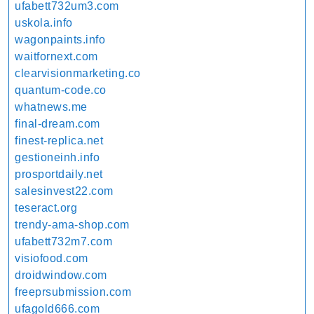
ufabett732um3.com
uskola.info
wagonpaints.info
waitfornext.com
clearvisionmarketing.co
quantum-code.co
whatnews.me
final-dream.com
finest-replica.net
gestioneinh.info
prosportdaily.net
salesinvest22.com
teseract.org
trendy-ama-shop.com
ufabett732m7.com
visiofood.com
droidwindow.com
freeprsubmission.com
ufagold666.com