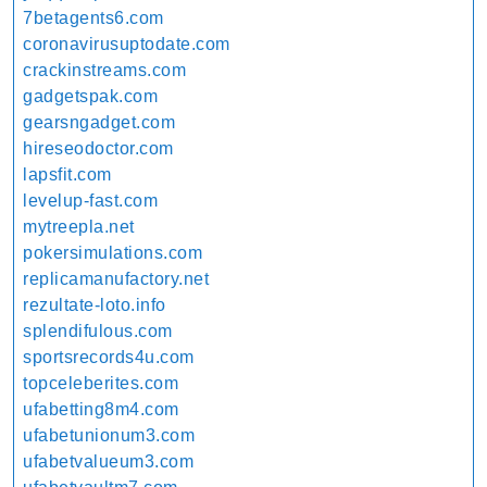
7betagents6.com
coronavirusuptodate.com
crackinstreams.com
gadgetspak.com
gearsngadget.com
hireseodoctor.com
lapsfit.com
levelup-fast.com
mytreepla.net
pokersimulations.com
replicamanufactory.net
rezultate-loto.info
splendifulous.com
sportsrecords4u.com
topceleberites.com
ufabetting8m4.com
ufabetunionum3.com
ufabetvalueum3.com