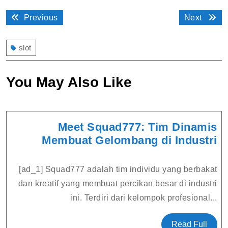
Post
Previous
Next
Previous
Next
navigation
post:
post:
slot
You May Also Like
Meet Squad777: Tim Dinamis
M
Membuat Gelombang di Industri
S
T
[ad_1] Squad777 adalah tim individu yang berbakat
D
dan kreatif yang membuat percikan besar di industri
M
ini. Terdiri dari kelompok profesional...
G
di
Read
Read Full