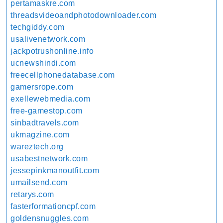
pertamaskre.com
threadsvideoandphotodownloader.com
techgiddy.com
usalivenetwork.com
jackpotrushonline.info
ucnewshindi.com
freecellphonedatabase.com
gamersrope.com
exellewebmedia.com
free-gamestop.com
sinbadtravels.com
ukmagzine.com
wareztech.org
usabestnetwork.com
jessepinkmanoutfit.com
umailsend.com
retarys.com
fasterformationcpf.com
goldensnuggles.com