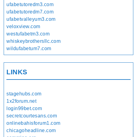
ufabetutoredm3.com
ufabetutoredm7.com
ufabetvalleyum3.com
veloxview.com
westufabetm3.com
whiskeybrothersllc.com
wildufabetum7.com
LINKS
stagehubs.com
1x2forum.net
login99bet.com
secretcourtesans.com
onlinebahisforum1.com
chicagoheadline.com