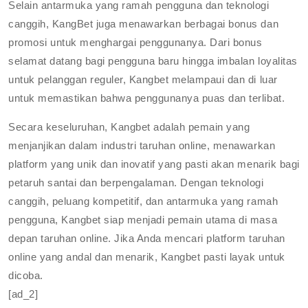
Selain antarmuka yang ramah pengguna dan teknologi
canggih, KangBet juga menawarkan berbagai bonus dan
promosi untuk menghargai penggunanya. Dari bonus
selamat datang bagi pengguna baru hingga imbalan loyalitas
untuk pelanggan reguler, Kangbet melampaui dan di luar
untuk memastikan bahwa penggunanya puas dan terlibat.
Secara keseluruhan, Kangbet adalah pemain yang
menjanjikan dalam industri taruhan online, menawarkan
platform yang unik dan inovatif yang pasti akan menarik bagi
petaruh santai dan berpengalaman. Dengan teknologi
canggih, peluang kompetitif, dan antarmuka yang ramah
pengguna, Kangbet siap menjadi pemain utama di masa
depan taruhan online. Jika Anda mencari platform taruhan
online yang andal dan menarik, Kangbet pasti layak untuk
dicoba.
[ad_2]