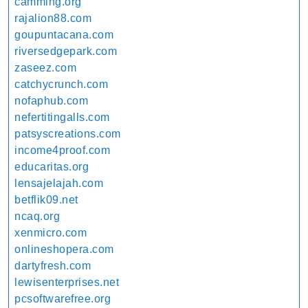
camming.org
rajalion88.com
goupuntacana.com
riversedgepark.com
zaseez.com
catchycrunch.com
nofaphub.com
nefertitingalls.com
patsyscreations.com
income4proof.com
educaritas.org
lensajelajah.com
betflik09.net
ncaq.org
xenmicro.com
onlineshopera.com
dartyfresh.com
lewisenterprises.net
pcsoftwarefree.org