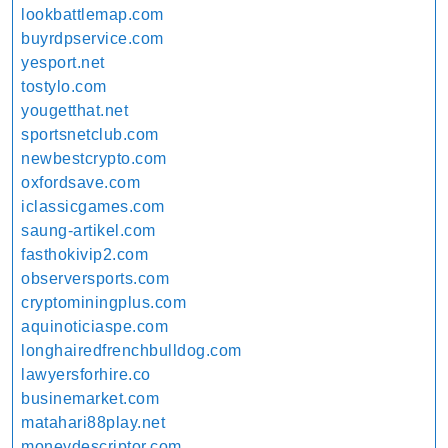
lookbattlemap.com
buyrdpservice.com
yesport.net
tostylo.com
yougetthat.net
sportsnetclub.com
newbestcrypto.com
oxfordsave.com
iclassicgames.com
saung-artikel.com
fasthokivip2.com
observersports.com
cryptominingplus.com
aquinoticiaspe.com
longhairedfrenchbulldog.com
lawyersforhire.co
businemarket.com
matahari88play.net
moneydescriptor.com