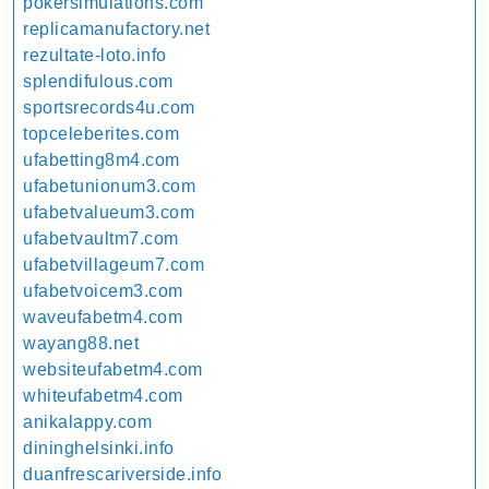
pokersimulations.com
replicamanufactory.net
rezultate-loto.info
splendifulous.com
sportsrecords4u.com
topceleberites.com
ufabetting8m4.com
ufabetunionum3.com
ufabetvalueum3.com
ufabetvaultm7.com
ufabetvillageum7.com
ufabetvoicem3.com
waveufabetm4.com
wayang88.net
websiteufabetm4.com
whiteufabetm4.com
anikalappy.com
dininghelsinki.info
duanfrescariverside.info