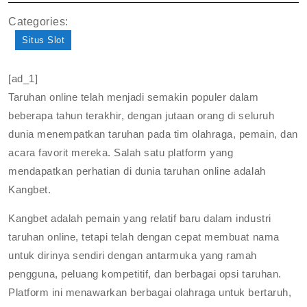
2025
Categories:
Situs Slot
[ad_1]
Taruhan online telah menjadi semakin populer dalam
beberapa tahun terakhir, dengan jutaan orang di seluruh
dunia menempatkan taruhan pada tim olahraga, pemain, dan
acara favorit mereka. Salah satu platform yang
mendapatkan perhatian di dunia taruhan online adalah
Kangbet.
Kangbet adalah pemain yang relatif baru dalam industri
taruhan online, tetapi telah dengan cepat membuat nama
untuk dirinya sendiri dengan antarmuka yang ramah
pengguna, peluang kompetitif, dan berbagai opsi taruhan.
Platform ini menawarkan berbagai olahraga untuk bertaruh,