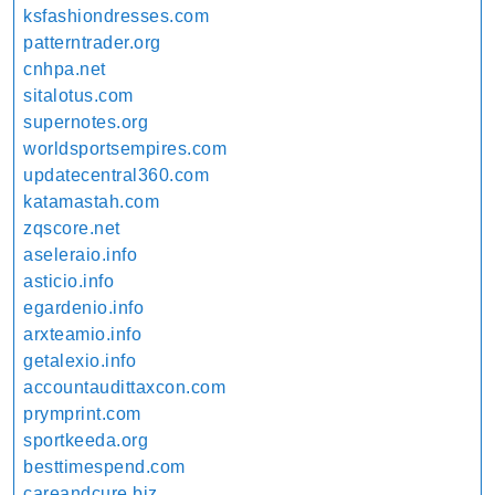
ksfashiondresses.com
patterntrader.org
cnhpa.net
sitalotus.com
supernotes.org
worldsportsempires.com
updatecentral360.com
katamastah.com
zqscore.net
aseleraio.info
asticio.info
egardenio.info
arxteamio.info
getalexio.info
accountaudittaxcon.com
prymprint.com
sportkeeda.org
besttimespend.com
careandcure.biz