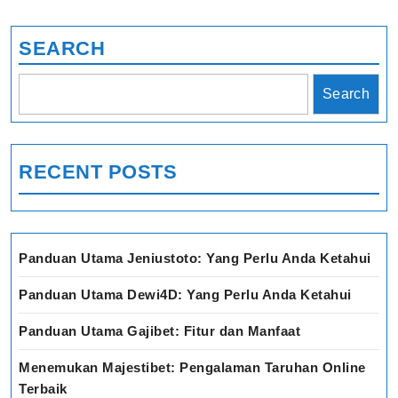
SEARCH
Search
RECENT POSTS
Panduan Utama Jeniustoto: Yang Perlu Anda Ketahui
Panduan Utama Dewi4D: Yang Perlu Anda Ketahui
Panduan Utama Gajibet: Fitur dan Manfaat
Menemukan Majestibet: Pengalaman Taruhan Online
Terbaik