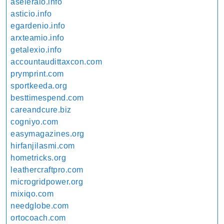
aseleraio.info
asticio.info
egardenio.info
arxteamio.info
getalexio.info
accountaudittaxcon.com
prymprint.com
sportkeeda.org
besttimespend.com
careandcure.biz
cogniyo.com
easymagazines.org
hirfanjilasmi.com
hometricks.org
leathercraftpro.com
microgridpower.org
mixiqo.com
needglobe.com
ortocoach.com