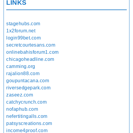
LINKS
stagehubs.com
1x2forum.net
login99bet.com
secretcourtesans.com
onlinebahisforum1.com
chicagoheadline.com
camming.org
rajalion88.com
goupuntacana.com
riversedgepark.com
zaseez.com
catchycrunch.com
nofaphub.com
nefertitingalls.com
patsyscreations.com
income4proof.com