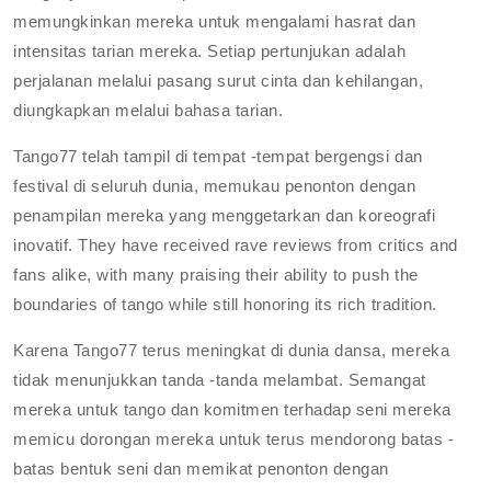
memungkinkan mereka untuk mengalami hasrat dan
intensitas tarian mereka. Setiap pertunjukan adalah
perjalanan melalui pasang surut cinta dan kehilangan,
diungkapkan melalui bahasa tarian.
Tango77 telah tampil di tempat -tempat bergengsi dan
festival di seluruh dunia, memukau penonton dengan
penampilan mereka yang menggetarkan dan koreografi
inovatif. They have received rave reviews from critics and
fans alike, with many praising their ability to push the
boundaries of tango while still honoring its rich tradition.
Karena Tango77 terus meningkat di dunia dansa, mereka
tidak menunjukkan tanda -tanda melambat. Semangat
mereka untuk tango dan komitmen terhadap seni mereka
memicu dorongan mereka untuk terus mendorong batas -
batas bentuk seni dan memikat penonton dengan