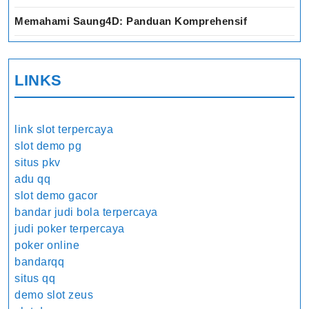
Memahami Saung4D: Panduan Komprehensif
LINKS
link slot terpercaya
slot demo pg
situs pkv
adu qq
slot demo gacor
bandar judi bola terpercaya
judi poker terpercaya
poker online
bandarqq
situs qq
demo slot zeus