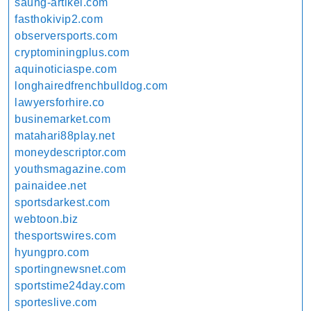
saung-artikel.com
fasthokivip2.com
observersports.com
cryptominingplus.com
aquinoticiaspe.com
longhairedfrenchbulldog.com
lawyersforhire.co
businemarket.com
matahari88play.net
moneydescriptor.com
youthsmagazine.com
painaidee.net
sportsdarkest.com
webtoon.biz
thesportswires.com
hyungpro.com
sportingnewsnet.com
sportstime24day.com
sporteslive.com