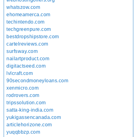
whatszow.com
ehomeamerca.com
techintendo.com
techgreenpure.com
bestdropshipstore.com
cartelreviews.com
surfsway.com
nailartproduct.com
digitactseed.com
lvlcraft.com
90secondmoneyloans.com
xenmicro.com
rodrovers.com
tripssolution.com
satta-king-india.com
yukigassencanada.com
articlehorizone.com
yuqqbbzp.com