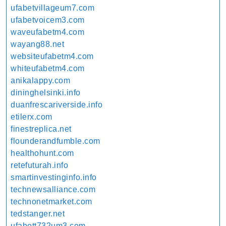
ufabetvillageum7.com
ufabetvoicem3.com
waveufabetm4.com
wayang88.net
websiteufabetm4.com
whiteufabetm4.com
anikalappy.com
dininghelsinki.info
duanfrescariverside.info
etilerx.com
finestreplica.net
flounderandfumble.com
healthohunt.com
retefuturah.info
smartinvestinginfo.info
technewsalliance.com
technonetmarket.com
tedstanger.net
ufabett732um3.com