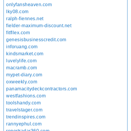
onlyfansheaven.com
lky08.com
ralph-fiennes.net
fielder-maximum-discount.net
fitfllex.com
genesisbusinesscredit.com
inforuang.com
kindsmarket.com
luvelylife.com
macramb.com
mypet-diary.com
oxweekly.com
panamacitydeckcontractors.com
westfashions.com
toolshandy.com
travelstager.com
trendinspires.com
rannyephul.com
reportradar360.com