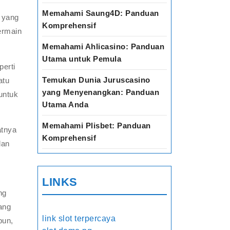
Memahami Saung4D: Panduan
i yang
Komprehensif
ermain
Memahami Ahlicasino: Panduan
Utama untuk Pemula
perti
Temukan Dunia Juruscasino
atu
yang Menyenangkan: Panduan
untuk
Utama Anda
Memahami Plisbet: Panduan
atnya
Komprehensif
dan
LINKS
ng
ang
link slot terpercaya
pun,