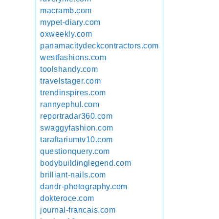
macramb.com
mypet-diary.com
oxweekly.com
panamacitydeckcontractors.com
westfashions.com
toolshandy.com
travelstager.com
trendinspires.com
rannyephul.com
reportradar360.com
swaggyfashion.com
taraftariumtv10.com
questionquery.com
bodybuildinglegend.com
brilliant-nails.com
dandr-photography.com
dokteroce.com
journal-francais.com