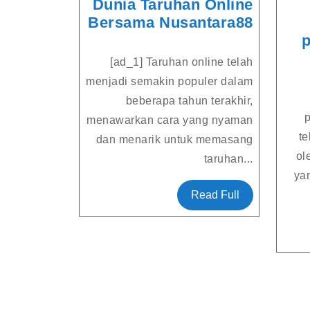
Dunia Taruhan Online
Menjela
Bersama Nusantara88
Seruny
p
Dunia
[ad_1] Taruhan online telah
Taruha
menjadi semakin populer dalam
Online
beberapa tahun terakhir,
Bersam
p
menawarkan cara yang nyaman
Nusant
t
dan menarik untuk memasang
ol
taruhan...
ya
Read
Read Full
Full