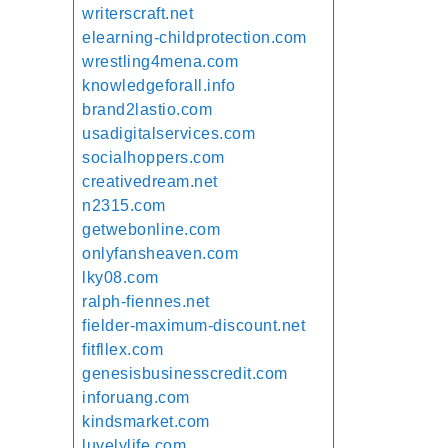
writerscraft.net
elearning-childprotection.com
wrestling4mena.com
knowledgeforall.info
brand2lastio.com
usadigitalservices.com
socialhoppers.com
creativedream.net
n2315.com
getwebonline.com
onlyfansheaven.com
lky08.com
ralph-fiennes.net
fielder-maximum-discount.net
fitfllex.com
genesisbusinesscredit.com
inforuang.com
kindsmarket.com
luvelylife.com