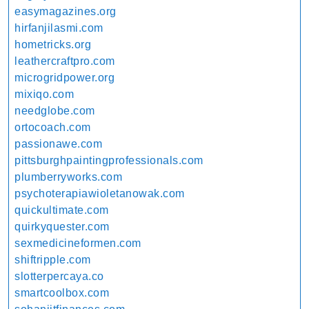
easymagazines.org
hirfanjilasmi.com
hometricks.org
leathercraftpro.com
microgridpower.org
mixiqo.com
needglobe.com
ortocoach.com
passionawe.com
pittsburghpaintingprofessionals.com
plumberryworks.com
psychoterapiawioletanowak.com
quickultimate.com
quirkyquester.com
sexmedicineformen.com
shiftripple.com
slotterpercaya.co
smartcoolbox.com