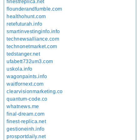
finestreplica.net
flounderandfumble.com
healthohunt.com
retefuturah.info
smartinvestinginfo.info
technewsalliance.com
technonetmarket.com
tedstanger.net
ufabett732um3.com
uskola.info
wagonpaints.info
waitfornext.com
clearvisionmarketing.co
quantum-code.co
whatnews.me
final-dream.com
finest-replica.net
gestioneinh.info
prosportdaily.net