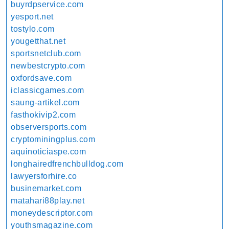
buyrdpservice.com
yesport.net
tostylo.com
yougetthat.net
sportsnetclub.com
newbestcrypto.com
oxfordsave.com
iclassicgames.com
saung-artikel.com
fasthokivip2.com
observersports.com
cryptominingplus.com
aquinoticiaspe.com
longhairedfrenchbulldog.com
lawyersforhire.co
businemarket.com
matahari88play.net
moneydescriptor.com
youthsmagazine.com