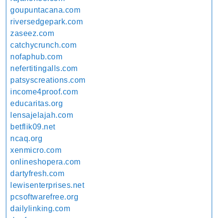
goupuntacana.com
riversedgepark.com
zaseez.com
catchycrunch.com
nofaphub.com
nefertitingalls.com
patsyscreations.com
income4proof.com
educaritas.org
lensajelajah.com
betflik09.net
ncaq.org
xenmicro.com
onlineshopera.com
dartyfresh.com
lewisenterprises.net
pcsoftwarefree.org
dailylinking.com