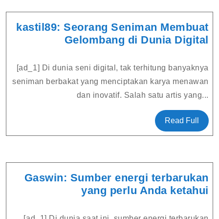
kastil89: Seorang Seniman Membuat
ka
Gelombang di Dunia Digital
S
S
[ad_1] Di dunia seni digital, tak terhitung banyaknya
M
seniman berbakat yang menciptakan karya menawan
G
dan inovatif. Salah satu artis yang...
di
D
Read
Read Full
Di
Full
Gaswin: Sumber energi terbarukan
G
yang perlu Anda ketahui
S
e
[ad_1] Di dunia saat ini, sumber energi terbarukan