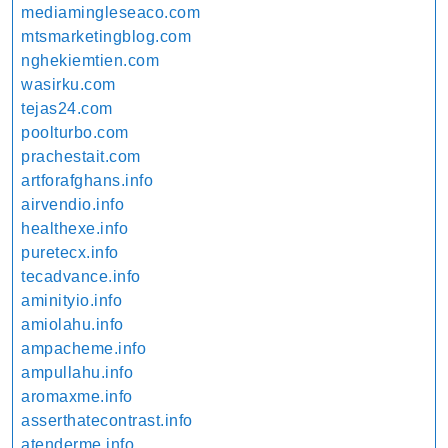
mediamingleseaco.com
mtsmarketingblog.com
nghekiemtien.com
wasirku.com
tejas24.com
poolturbo.com
prachestait.com
artforafghans.info
airvendio.info
healthexe.info
puretecx.info
tecadvance.info
aminityio.info
amiolahu.info
ampacheme.info
ampullahu.info
aromaxme.info
asserthatecontrast.info
atenderme.info