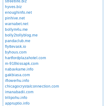
streetlife.biz
hyves.biz
enoughinfo.net
pinhive.net
warnabet.net
bollym4u.me
bolly2tollyblog.me
pandaclub.me
flyttevask.io
byhous.com
hartfordplazahotel.com
m-918kissapk.com
nabavkame.info
gakbiasa.com
iflowerhu.info
chicagocrystalconnection.com
imanabadii.com
trilipohu.info
appruptio.info