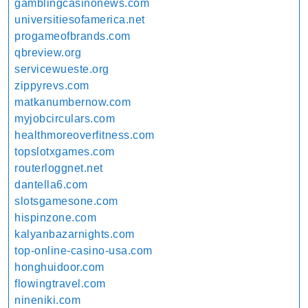
gamblingcasinonews.com
universitiesofamerica.net
progameofbrands.com
qbreview.org
servicewueste.org
zippyrevs.com
matkanumbernow.com
myjobcirculars.com
healthmoreoverfitness.com
topslotxgames.com
routerloggnet.net
dantella6.com
slotsgamesone.com
hispinzone.com
kalyanbazarnights.com
top-online-casino-usa.com
honghuidoor.com
flowingtravel.com
nineniki.com