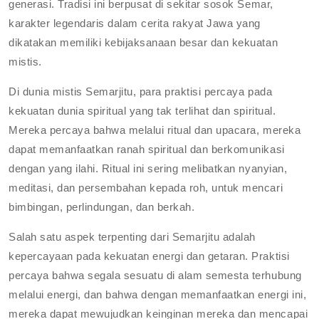
generasi. Tradisi ini berpusat di sekitar sosok Semar,
karakter legendaris dalam cerita rakyat Jawa yang
dikatakan memiliki kebijaksanaan besar dan kekuatan
mistis.
Di dunia mistis Semarjitu, para praktisi percaya pada
kekuatan dunia spiritual yang tak terlihat dan spiritual.
Mereka percaya bahwa melalui ritual dan upacara, mereka
dapat memanfaatkan ranah spiritual dan berkomunikasi
dengan yang ilahi. Ritual ini sering melibatkan nyanyian,
meditasi, dan persembahan kepada roh, untuk mencari
bimbingan, perlindungan, dan berkah.
Salah satu aspek terpenting dari Semarjitu adalah
kepercayaan pada kekuatan energi dan getaran. Praktisi
percaya bahwa segala sesuatu di alam semesta terhubung
melalui energi, dan bahwa dengan memanfaatkan energi ini,
mereka dapat mewujudkan keinginan mereka dan mencapai