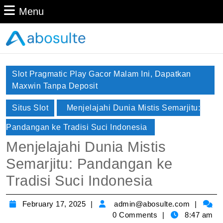
Skip
Menu
Menu
to
content
Skip
to
Content
Slot Pragmatic Play Gacor Malam Ini, Dapatkan
Maxwin Tanpa Deposit
Situs Slot
Menjelajahi Dunia Mistis Semarjitu:
Pandangan ke Tradisi Suci Indonesia
Menjelajahi Dunia Mistis
Semarjitu: Pandangan ke
Tradisi Suci Indonesia
February
admin
February 17, 2025
admin@abosulte.com
17,
0 Comments
8:47 am