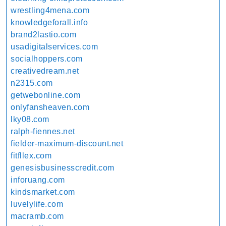
wrestling4mena.com
knowledgeforall.info
brand2lastio.com
usadigitalservices.com
socialhoppers.com
creativedream.net
n2315.com
getwebonline.com
onlyfansheaven.com
lky08.com
ralph-fiennes.net
fielder-maximum-discount.net
fitfllex.com
genesisbusinesscredit.com
inforuang.com
kindsmarket.com
luvelylife.com
macramb.com