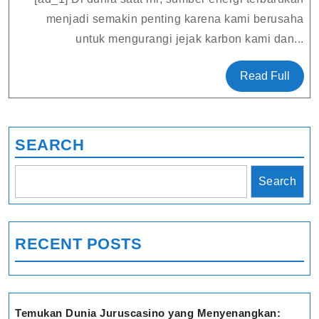
t
menjadi semakin penting karena kami berusaha
y
untuk mengurangi jejak karbon kami dan...
p
A
Read
Read Full
k
Full
SEARCH
Search
RECENT POSTS
Temukan Dunia Juruscasino yang Menyenangkan: