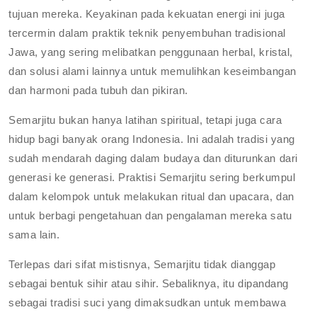
tujuan mereka. Keyakinan pada kekuatan energi ini juga
tercermin dalam praktik teknik penyembuhan tradisional
Jawa, yang sering melibatkan penggunaan herbal, kristal,
dan solusi alami lainnya untuk memulihkan keseimbangan
dan harmoni pada tubuh dan pikiran.
Semarjitu bukan hanya latihan spiritual, tetapi juga cara
hidup bagi banyak orang Indonesia. Ini adalah tradisi yang
sudah mendarah daging dalam budaya dan diturunkan dari
generasi ke generasi. Praktisi Semarjitu sering berkumpul
dalam kelompok untuk melakukan ritual dan upacara, dan
untuk berbagi pengetahuan dan pengalaman mereka satu
sama lain.
Terlepas dari sifat mistisnya, Semarjitu tidak dianggap
sebagai bentuk sihir atau sihir. Sebaliknya, itu dipandang
sebagai tradisi suci yang dimaksudkan untuk membawa