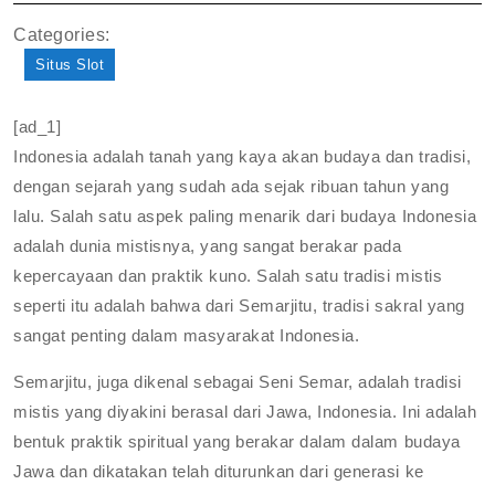
2025
Categories:
Situs Slot
[ad_1]
Indonesia adalah tanah yang kaya akan budaya dan tradisi,
dengan sejarah yang sudah ada sejak ribuan tahun yang
lalu. Salah satu aspek paling menarik dari budaya Indonesia
adalah dunia mistisnya, yang sangat berakar pada
kepercayaan dan praktik kuno. Salah satu tradisi mistis
seperti itu adalah bahwa dari Semarjitu, tradisi sakral yang
sangat penting dalam masyarakat Indonesia.
Semarjitu, juga dikenal sebagai Seni Semar, adalah tradisi
mistis yang diyakini berasal dari Jawa, Indonesia. Ini adalah
bentuk praktik spiritual yang berakar dalam dalam budaya
Jawa dan dikatakan telah diturunkan dari generasi ke