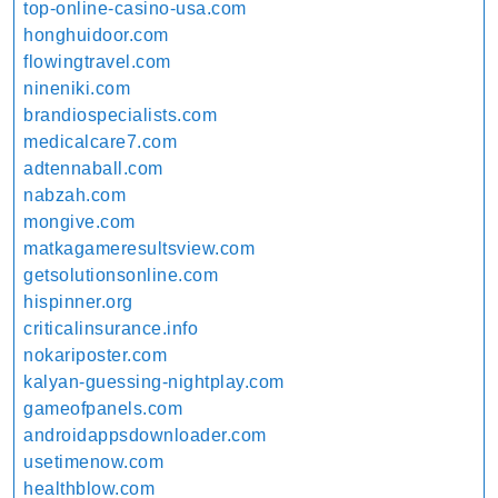
top-online-casino-usa.com
honghuidoor.com
flowingtravel.com
nineniki.com
brandiospecialists.com
medicalcare7.com
adtennaball.com
nabzah.com
mongive.com
matkagameresultsview.com
getsolutionsonline.com
hispinner.org
criticalinsurance.info
nokariposter.com
kalyan-guessing-nightplay.com
gameofpanels.com
androidappsdownloader.com
usetimenow.com
healthblow.com