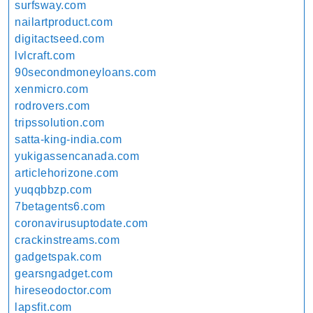
surfsway.com
nailartproduct.com
digitactseed.com
lvlcraft.com
90secondmoneyloans.com
xenmicro.com
rodrovers.com
tripssolution.com
satta-king-india.com
yukigassencanada.com
articlehorizone.com
yuqqbbzp.com
7betagents6.com
coronavirusuptodate.com
crackinstreams.com
gadgetspak.com
gearsngadget.com
hireseodoctor.com
lapsfit.com