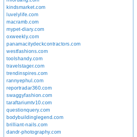
kindsmarket.com
luvelylife.com
macramb.com
mypet-diary.com
oxweekly.com
panamacitydeckcontractors.com
westfashions.com
toolshandy.com
travelstager.com
trendinspires.com
rannyephul.com
reportradar360.com
swaggyfashion.com
taraftariumtv10.com
questionquery.com
bodybuildinglegend.com
brilliant-nails.com
dandr-photography.com