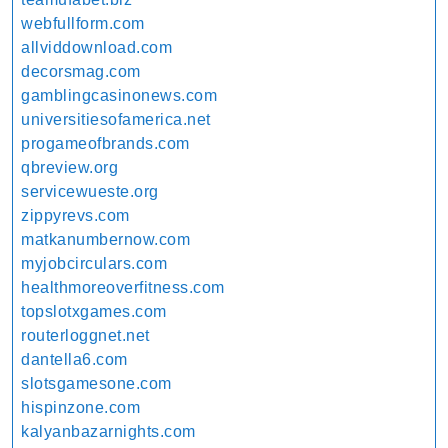
webfullform.com
allviddownload.com
decorsmag.com
gamblingcasinonews.com
universitiesofamerica.net
progameofbrands.com
qbreview.org
servicewueste.org
zippyrevs.com
matkanumbernow.com
myjobcirculars.com
healthmoreoverfitness.com
topslotxgames.com
routerloggnet.net
dantella6.com
slotsgamesone.com
hispinzone.com
kalyanbazarnights.com