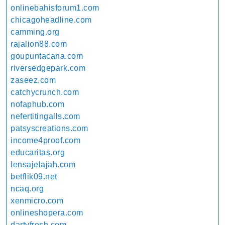
onlinebahisforum1.com
chicagoheadline.com
camming.org
rajalion88.com
goupuntacana.com
riversedgepark.com
zaseez.com
catchycrunch.com
nofaphub.com
nefertitingalls.com
patsyscreations.com
income4proof.com
educaritas.org
lensajelajah.com
betflik09.net
ncaq.org
xenmicro.com
onlineshopera.com
dartyfresh.com