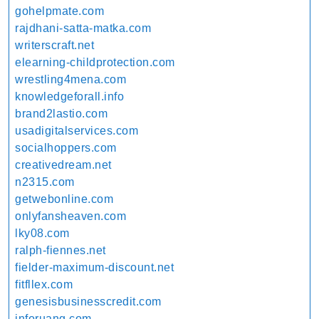
gohelpmate.com
rajdhani-satta-matka.com
writerscraft.net
elearning-childprotection.com
wrestling4mena.com
knowledgeforall.info
brand2lastio.com
usadigitalservices.com
socialhoppers.com
creativedream.net
n2315.com
getwebonline.com
onlyfansheaven.com
lky08.com
ralph-fiennes.net
fielder-maximum-discount.net
fitfllex.com
genesisbusinesscredit.com
inforuang.com