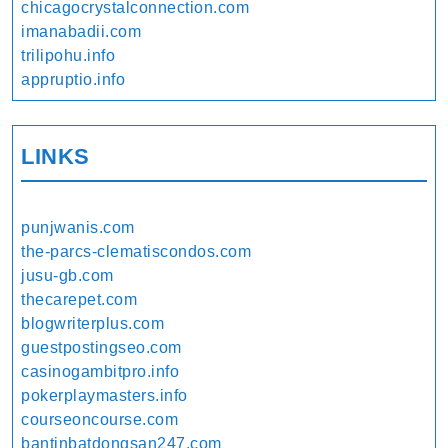
chicagocrystalconnection.com
imanabadii.com
trilipohu.info
appruptio.info
LINKS
punjwanis.com
the-parcs-clematiscondos.com
jusu-gb.com
thecarepet.com
blogwriterplus.com
guestpostingseo.com
casinogambitpro.info
pokerplaymasters.info
courseoncourse.com
bantinbatdongsan247.com