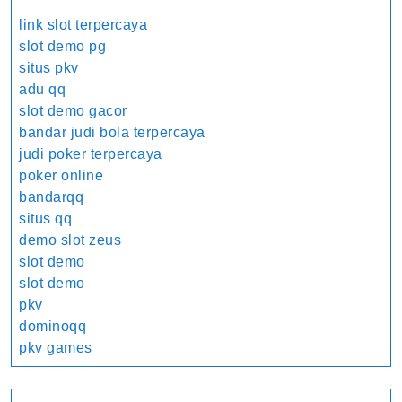
link slot terpercaya
slot demo pg
situs pkv
adu qq
slot demo gacor
bandar judi bola terpercaya
judi poker terpercaya
poker online
bandarqq
situs qq
demo slot zeus
slot demo
slot demo
pkv
dominoqq
pkv games