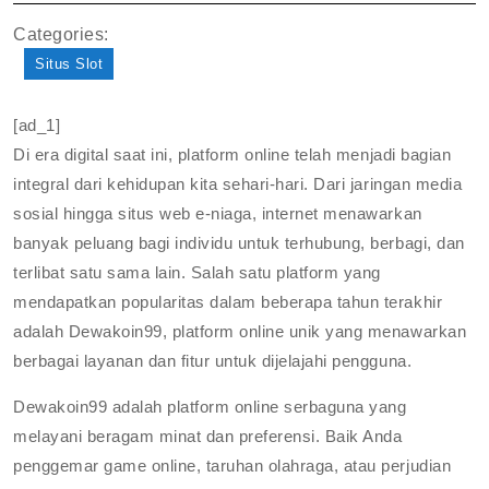
2025
Categories:
Situs Slot
[ad_1]
Di era digital saat ini, platform online telah menjadi bagian
integral dari kehidupan kita sehari-hari. Dari jaringan media
sosial hingga situs web e-niaga, internet menawarkan
banyak peluang bagi individu untuk terhubung, berbagi, dan
terlibat satu sama lain. Salah satu platform yang
mendapatkan popularitas dalam beberapa tahun terakhir
adalah Dewakoin99, platform online unik yang menawarkan
berbagai layanan dan fitur untuk dijelajahi pengguna.
Dewakoin99 adalah platform online serbaguna yang
melayani beragam minat dan preferensi. Baik Anda
penggemar game online, taruhan olahraga, atau perjudian