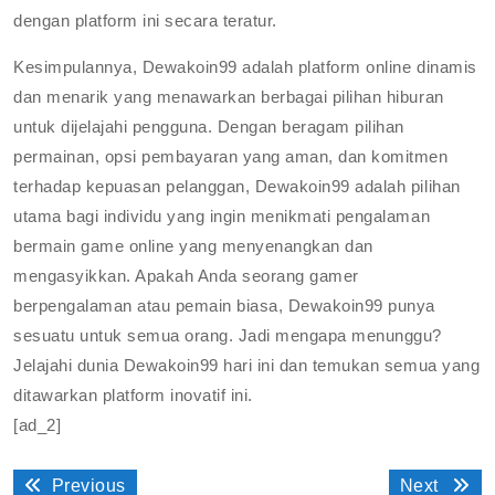
dengan platform ini secara teratur.
Kesimpulannya, Dewakoin99 adalah platform online dinamis
dan menarik yang menawarkan berbagai pilihan hiburan
untuk dijelajahi pengguna. Dengan beragam pilihan
permainan, opsi pembayaran yang aman, dan komitmen
terhadap kepuasan pelanggan, Dewakoin99 adalah pilihan
utama bagi individu yang ingin menikmati pengalaman
bermain game online yang menyenangkan dan
mengasyikkan. Apakah Anda seorang gamer
berpengalaman atau pemain biasa, Dewakoin99 punya
sesuatu untuk semua orang. Jadi mengapa menunggu?
Jelajahi dunia Dewakoin99 hari ini dan temukan semua yang
ditawarkan platform inovatif ini.
[ad_2]
Post
Previous
Next
Previous
Next