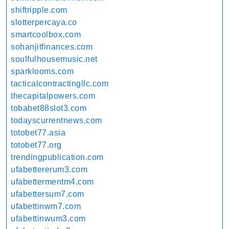
shiftripple.com
slotterpercaya.co
smartcoolbox.com
sohanjitfinances.com
soulfulhousemusic.net
sparklooms.com
tacticalcontractingllc.com
thecapitalpowers.com
tobabet88slot3.com
todayscurrentnews.com
totobet77.asia
totobet77.org
trendingpublication.com
ufabettererum3.com
ufabettermentm4.com
ufabettersum7.com
ufabettinwm7.com
ufabettinwum3.com