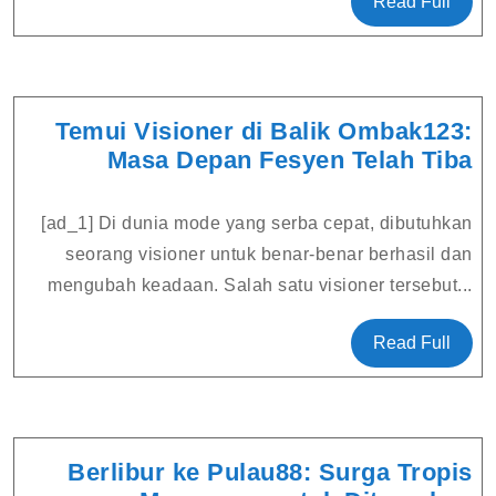
Read
Read Full
L
Full
p
K
P
Temui Visioner di Balik Ombak123:
M
T
Masa Depan Fesyen Telah Tiba
T
V
di
[ad_1] Di dunia mode yang serba cepat, dibutuhkan
Ba
seorang visioner untuk benar-benar berhasil dan
O
mengubah keadaan. Salah satu visioner tersebut...
M
D
Read
Read Full
F
Full
T
T
Berlibur ke Pulau88: Surga Tropis