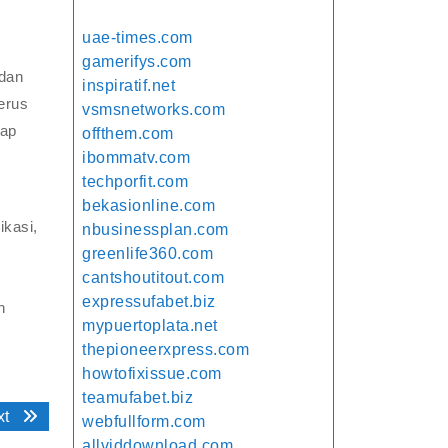
uae-times.com
gamerifys.com
 dan
inspiratif.net
erus
vsmsnetworks.com
tap
offthem.com
ibommatv.com
techporfit.com
bekasionline.com
ikasi,
nbusinessplan.com
greenlife360.com
cantshoutitout.com
.
expressufabet.biz
n
mypuertoplata.net
thepioneerxpress.com
howtofixissue.com
teamufabet.biz
Next
xt
webfullform.com
post:
allviddownload.com