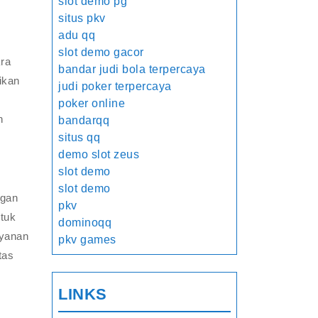
slot demo pg
situs pkv
adu qq
slot demo gacor
ra
bandar judi bola terpercaya
ikan
judi poker terpercaya
poker online
n
bandarqq
situs qq
demo slot zeus
slot demo
slot demo
ggan
pkv
tuk
dominoqq
ayanan
pkv games
tas
LINKS