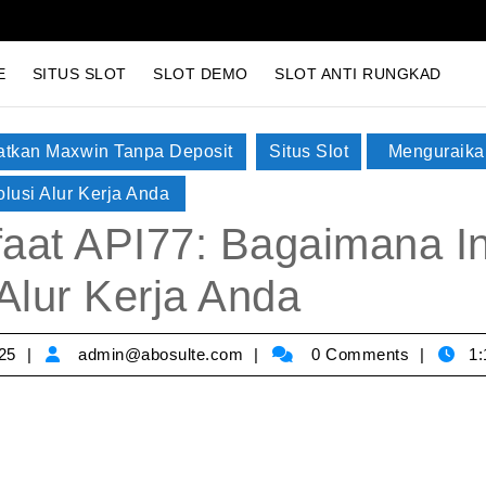
E
SITUS SLOT
SLOT DEMO
SLOT ANTI RUNGKAD
patkan Maxwin Tanpa Deposit
Situs Slot
Menguraika
lusi Alur Kerja Anda
aat API77: Bagaimana In
Alur Kerja Anda
November
admin@abosulte.com
25
admin@abosulte.com
0 Comments
1:
4,
2025