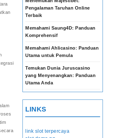
Menemukan Majestibet:
tara
Pengalaman Taruhan Online
atkan
Terbaik
Memahami Saung4D: Panduan
Komprehensif
Memahami Ahlicasino: Panduan
n
Utama untuk Pemula
tegrasi
Temukan Dunia Juruscasino
yang Menyenangkan: Panduan
Utama Anda
dalam
LINKS
roses
tim
secara
link slot terpercaya