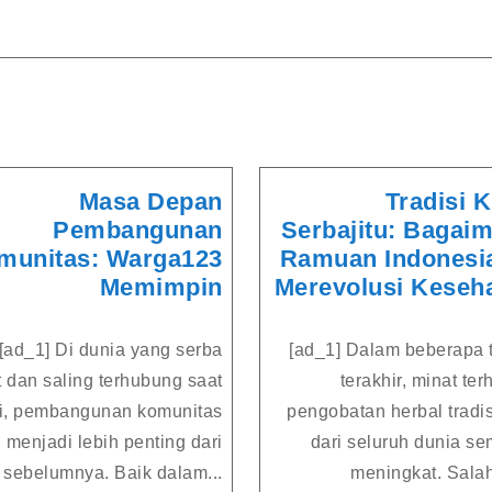
Masa Depan
Tradisi 
Pembangunan
Serbajitu: Bagai
munitas: Warga123
Ramuan Indonesia
Masa
Memimpin
Merevolusi Keseh
oki:
Depan
g
Pembangunan
[ad_1] Di dunia yang serba
[ad_1] Dalam beberapa 
Komunitas:
 dan saling terhubung saat
terakhir, minat te
kat
Warga123
ni, pembangunan komunitas
pengobatan herbal tradi
Memimpin
menjadi lebih penting dari
dari seluruh dunia s
i
sebelumnya. Baik dalam...
meningkat. Salah