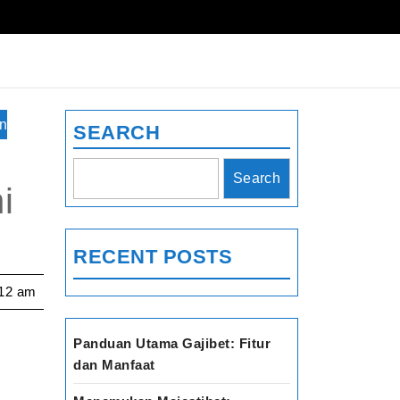
n
SEARCH
Search
i
RECENT POSTS
12 am
Panduan Utama Gajibet: Fitur
dan Manfaat