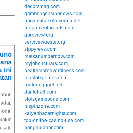
decorsmag.com
gamblingcasinonews.com
universitiesofamerica.net
progameofbrands.com
qbreview.org
servicewueste.org
zippyrevs.com
Kuno
matkanumbernow.com
mana
myjobcirculars.com
 Ini
healthmoreoverfitness.com
Tradisi
atan
topslotxgames.com
Kuno
routerloggnet.net
Serbajitu:
dantella6.com
tahun
slotsgamesone.com
Bagaimana
rhadap
hispinzone.com
Ramuan
sional
kalyanbazarnights.com
Indonesia
emakin
top-online-casino-usa.com
Ini
honghuidoor.com
 satu
Merevolusi