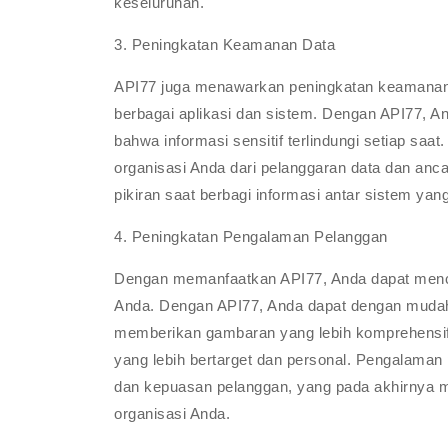
keseluruhan.
3. Peningkatan Keamanan Data
API77 juga menawarkan peningkatan keamanan
berbagai aplikasi dan sistem. Dengan API77, 
bahwa informasi sensitif terlindungi setiap s
organisasi Anda dari pelanggaran data dan a
pikiran saat berbagi informasi antar sistem yan
4. Peningkatan Pengalaman Pelanggan
Dengan memanfaatkan API77, Anda dapat menci
Anda. Dengan API77, Anda dapat dengan mudah 
memberikan gambaran yang lebih komprehensif
yang lebih bertarget dan personal. Pengalaman
dan kepuasan pelanggan, yang pada akhirnya 
organisasi Anda.