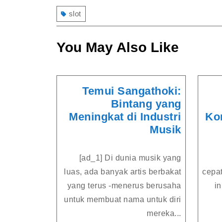
slot
You May Also Like
Temui Sangathoki:
Bintang yang
Meningkat di Industri
Ko
Temui
Musik
Sangath
Bintan
[ad_1] Di dunia musik yang
yang
luas, ada banyak artis berbakat
cepat
Mening
yang terus -menerus berusaha
i
di
untuk membuat nama untuk diri
Industr
mereka...
Musik