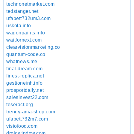
technonetmarket.com
tedstanger.net
ufabett732um3.com
uskola.info
wagonpaints.info
waitfornext.com
clearvisionmarketing.co
quantum-code.co
whatnews.me
final-dream.com
finest-replica.net
gestioneinh.info
prosportdaily.net
salesinvest22.com
teseract.org
trendy-ama-shop.com
ufabett732m7.com
visiofood.com
droidwindow.com