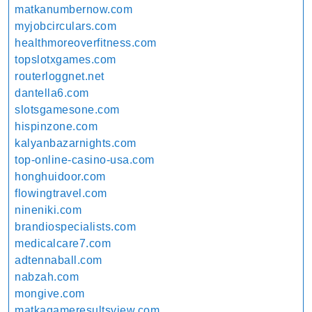
matkanumbernow.com
myjobcirculars.com
healthmoreoverfitness.com
topslotxgames.com
routerloggnet.net
dantella6.com
slotsgamesone.com
hispinzone.com
kalyanbazarnights.com
top-online-casino-usa.com
honghuidoor.com
flowingtravel.com
nineniki.com
brandiospecialists.com
medicalcare7.com
adtennaball.com
nabzah.com
mongive.com
matkagameresultsview.com