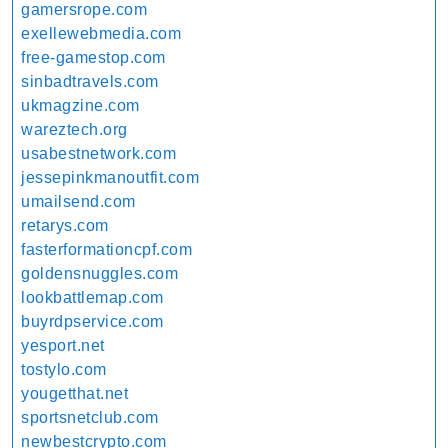
gamersrope.com
exellewebmedia.com
free-gamestop.com
sinbadtravels.com
ukmagzine.com
wareztech.org
usabestnetwork.com
jessepinkmanoutfit.com
umailsend.com
retarys.com
fasterformationcpf.com
goldensnuggles.com
lookbattlemap.com
buyrdpservice.com
yesport.net
tostylo.com
yougetthat.net
sportsnetclub.com
newbestcrypto.com