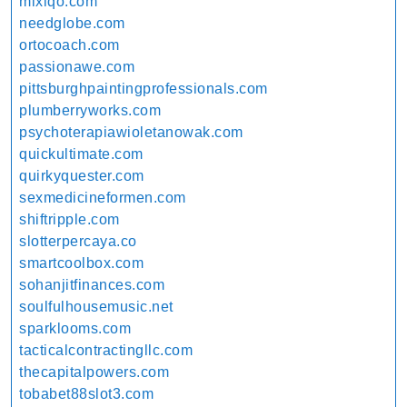
mixiqo.com
needglobe.com
ortocoach.com
passionawe.com
pittsburghpaintingprofessionals.com
plumberryworks.com
psychoterapiawioletanowak.com
quickultimate.com
quirkyquester.com
sexmedicineformen.com
shiftripple.com
slotterpercaya.co
smartcoolbox.com
sohanjitfinances.com
soulfulhousemusic.net
sparklooms.com
tacticalcontractingllc.com
thecapitalpowers.com
tobabet88slot3.com