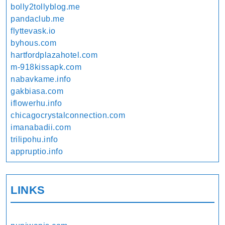
bolly2tollyblog.me
pandaclub.me
flyttevask.io
byhous.com
hartfordplazahotel.com
m-918kissapk.com
nabavkame.info
gakbiasa.com
iflowerhu.info
chicagocrystalconnection.com
imanabadii.com
trilipohu.info
appruptio.info
LINKS