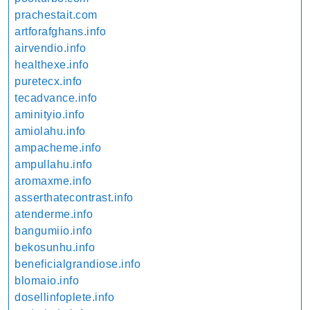
prachestait.com
artforafghans.info
airvendio.info
healthexe.info
puretecx.info
tecadvance.info
aminityio.info
amiolahu.info
ampacheme.info
ampullahu.info
aromaxme.info
asserthatecontrast.info
atenderme.info
bangumiio.info
bekosunhu.info
beneficialgrandiose.info
blomaio.info
dosellinfoplete.info