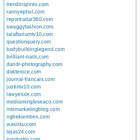
trendinspires.com
rannyephul.com
reportradar360.com
swaggyfashion.com
taraftariumtv10.com
questionquery.com
bodybuildinglegend.com
brilliant-nails.com
dandr-photography.com
dokteroce.com
journal-francais.com
justintv10.com
lawyerule.com
mediamingleseaco.com
mtsmarketingblog.com
nghekiemtien.com
wasirku.com
tejas24.com
poolturbo.com