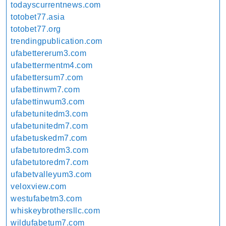
todayscurrentnews.com
totobet77.asia
totobet77.org
trendingpublication.com
ufabettererum3.com
ufabettermentm4.com
ufabettersum7.com
ufabettinwm7.com
ufabettinwum3.com
ufabetunitedm3.com
ufabetunitedm7.com
ufabetuskedm7.com
ufabetutoredm3.com
ufabetutoredm7.com
ufabetvalleyum3.com
veloxview.com
westufabetm3.com
whiskeybrothersllc.com
wildufabetum7.com