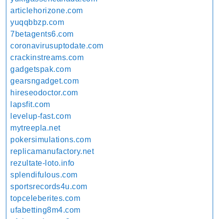
articlehorizone.com
yuqqbbzp.com
7betagents6.com
coronavirusuptodate.com
crackinstreams.com
gadgetspak.com
gearsngadget.com
hireseodoctor.com
lapsfit.com
levelup-fast.com
mytreepla.net
pokersimulations.com
replicamanufactory.net
rezultate-loto.info
splendifulous.com
sportsrecords4u.com
topceleberites.com
ufabetting8m4.com