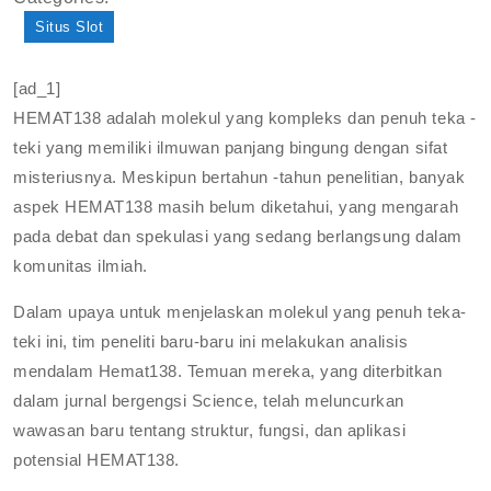
Situs Slot
[ad_1]
HEMAT138 adalah molekul yang kompleks dan penuh teka -
teki yang memiliki ilmuwan panjang bingung dengan sifat
misteriusnya. Meskipun bertahun -tahun penelitian, banyak
aspek HEMAT138 masih belum diketahui, yang mengarah
pada debat dan spekulasi yang sedang berlangsung dalam
komunitas ilmiah.
Dalam upaya untuk menjelaskan molekul yang penuh teka-
teki ini, tim peneliti baru-baru ini melakukan analisis
mendalam Hemat138. Temuan mereka, yang diterbitkan
dalam jurnal bergengsi Science, telah meluncurkan
wawasan baru tentang struktur, fungsi, dan aplikasi
potensial HEMAT138.