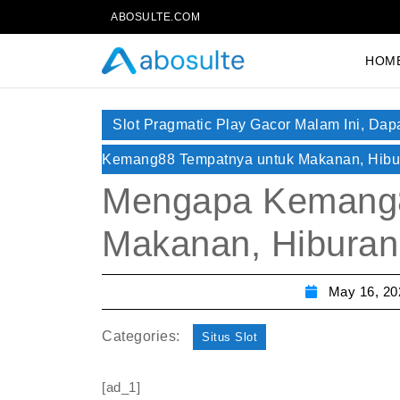
Skip
ABOSULTE.COM
to
content
HOM
Skip
to
Content
Slot Pragmatic Play Gacor Malam Ini, Da
Kemang88 Tempatnya untuk Makanan, Hibu
Mengapa Kemang8
Makanan, Hiburan
May 16, 20
Categories:
Situs Slot
[ad_1]