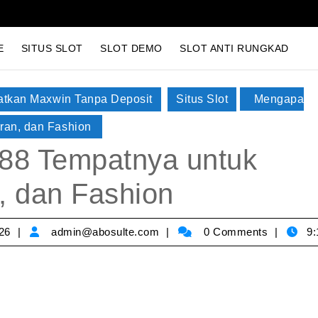
E
SITUS SLOT
SLOT DEMO
SLOT ANTI RUNGKAD
patkan Maxwin Tanpa Deposit
Situs Slot
Mengapa
ran, dan Fashion
8 Tempatnya untuk
, dan Fashion
May
admin@abosulte.com
26
admin@abosulte.com
0 Comments
9:
16,
2026