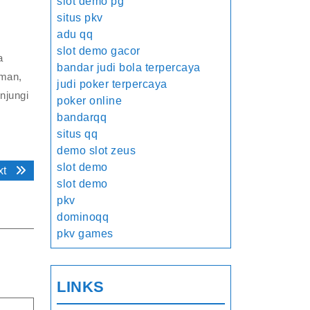
slot demo pg
m
situs pkv
adu qq
slot demo gacor
a
bandar judi bola terpercaya
eman,
judi poker terpercaya
njungi
poker online
bandarqq
situs qq
demo slot zeus
slot demo
Next
xt
slot demo
post:
pkv
dominoqq
pkv games
LINKS