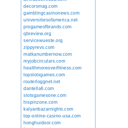
decorsmag.com
gamblingcasinonews.com
universitiesofamerica.net
progameofbrands.com
qbreview.org
servicewueste.org
zippyrevs.com
matkanumbernow.com
myjobcirculars.com
healthmoreoverfitness.com
topslotxgames.com
routerloggnet.net
dantella6.com
slotsgamesone.com
hispinzone.com
kalyanbazarnights.com
top-online-casino-usa.com
honghuidoor.com