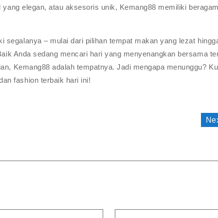
al yang elegan, atau aksesoris unik, Kemang88 memiliki beraga
segalanya – mulai dari pilihan tempat makan yang lezat hingg
i. Baik Anda sedang mencari hari yang menyenangkan bersama t
irian, Kemang88 adalah tempatnya. Jadi mengapa menunggu? Ku
 fashion terbaik hari ini!
Ne