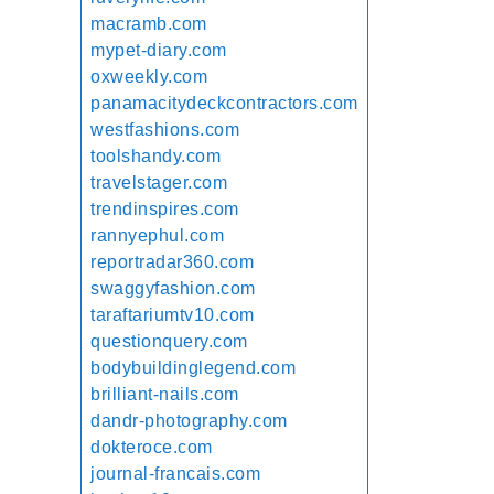
macramb.com
mypet-diary.com
oxweekly.com
panamacitydeckcontractors.com
westfashions.com
toolshandy.com
travelstager.com
trendinspires.com
rannyephul.com
reportradar360.com
swaggyfashion.com
taraftariumtv10.com
questionquery.com
bodybuildinglegend.com
brilliant-nails.com
dandr-photography.com
dokteroce.com
journal-francais.com