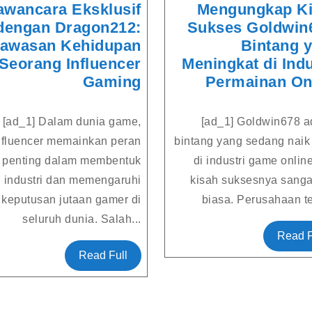
wancara Eksklusif
Mengungkap K
dengan Dragon212:
Sukses Goldwin
78:
awasan Kehidupan
Bintang 
cer
Seorang Influencer
Meningkat di Indu
at
Wawancara
Gaming
Permainan On
Eksklusif
dengan
[ad_1] Dalam dunia game,
[ad_1] Goldwin678 a
ram
Dragon212:
nfluencer memainkan peran
bintang yang sedang naik
Wawasan
penting dalam membentuk
di industri game onlin
Kehidupan
industri dan memengaruhi
kisah suksesnya sanga
Seorang
keputusan jutaan gamer di
biasa. Perusahaan te
Influencer
seluruh dunia. Salah...
Gaming
Read F
Read
Read Full
Full