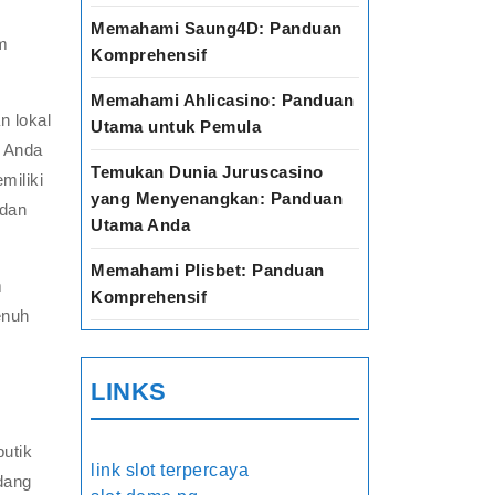
Memahami Saung4D: Panduan
m
Komprehensif
Memahami Ahlicasino: Panduan
n lokal
Utama untuk Pemula
k Anda
Temukan Dunia Juruscasino
miliki
yang Menyenangkan: Panduan
 dan
Utama Anda
Memahami Plisbet: Panduan
m
Komprehensif
enuh
LINKS
utik
link slot terpercaya
dang