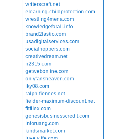
writerscraft.net
elearning-childprotection.com
wrestling4mena.com
knowledgeforall.info
brand2lastio.com
usadigitalservices.com
socialhoppers.com
creativedream.net
n2315.com
getwebonline.com
onlyfansheaven.com
lky08.com
ralph-fiennes.net
fielder-maximum-discount.net
fitfllex.com
genesisbusinesscredit.com
inforuang.com
kindsmarket.com
luvelylife.com