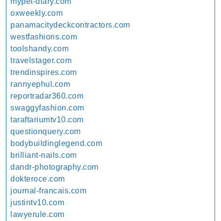
mypet-diary.com
oxweekly.com
panamacitydeckcontractors.com
westfashions.com
toolshandy.com
travelstager.com
trendinspires.com
rannyephul.com
reportradar360.com
swaggyfashion.com
taraftariumtv10.com
questionquery.com
bodybuildinglegend.com
brilliant-nails.com
dandr-photography.com
dokteroce.com
journal-francais.com
justintv10.com
lawyerule.com