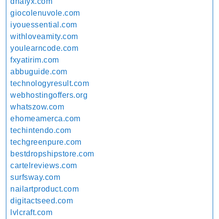
dnafyx.com
giocolenuvole.com
iyouessential.com
withloveamity.com
youlearncode.com
fxyatirim.com
abbuguide.com
technologyresult.com
webhostingoffers.org
whatszow.com
ehomeamerca.com
techintendo.com
techgreenpure.com
bestdropshipstore.com
cartelreviews.com
surfsway.com
nailartproduct.com
digitactseed.com
lvlcraft.com