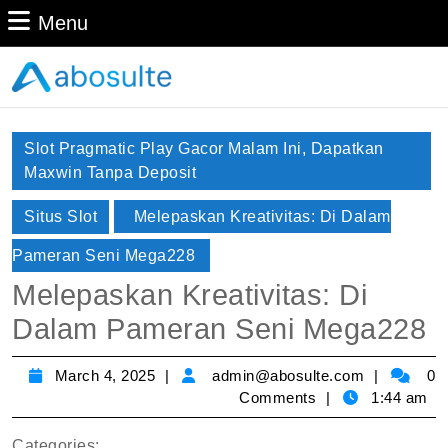
Skip
Menu
Menu
to
content
Skip
to
Content
Slot Pragmatic Play Gacor Malam Ini, Dapatkan
Maxwin Tanpa Deposit
Situs Slot
Melepaskan Kreativitas: Di Dalam
Pameran Seni Mega228
Melepaskan Kreativitas: Di
Dalam Pameran Seni Mega228
March
admin@a
March 4, 2025
admin@abosulte.com
0
4,
Comments
1:44 am
2025
Categories: