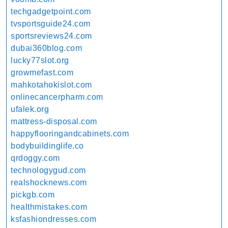
techgadgetpoint.com
tvsportsguide24.com
sportsreviews24.com
dubai360blog.com
lucky77slot.org
growmefast.com
mahkotahokislot.com
onlinecancerpharm.com
ufalek.org
mattress-disposal.com
happyflooringandcabinets.com
bodybuildinglife.co
qrdoggy.com
technologygud.com
realshocknews.com
pickgb.com
healthmistakes.com
ksfashiondresses.com