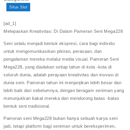
Situs Slot
[ad_1]
Melepaskan Kreativitas: Di Dalam Pameran Seni Mega228
Seni selalu menjadi bentuk ekspresi, cara bagi individu
untuk mengomunikasikan pikiran, perasaan, dan
pengalaman mereka melalui media visual. Pameran Seni
Mega228, yang diadakan setiap tahun di kota -kota di
seluruh dunia, adalah perayaan kreativitas dan inovasi di
dunia seni. Pameran tahun ini menjanjikan lebih besar dan
lebih baik dari sebelumnya, dengan beragam seniman yang
menunjukkan bakat mereka dan mendorong batas -batas
bentuk seni tradisional.
Pameran seni Mega228 bukan hanya sebuah karya seni
jadi, tetapi platform bagi seniman untuk bereksperimen,