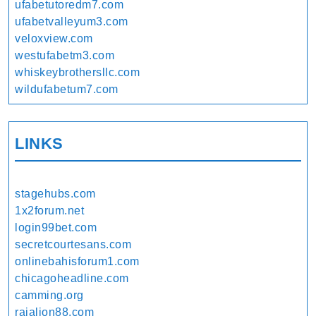
ufabetutoredm7.com
ufabetvalleyum3.com
veloxview.com
westufabetm3.com
whiskeybrothersllc.com
wildufabetum7.com
LINKS
stagehubs.com
1x2forum.net
login99bet.com
secretcourtesans.com
onlinebahisforum1.com
chicagoheadline.com
camming.org
rajalion88.com