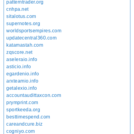
patterntrader.org
cnhpa.net
sitalotus.com
supernotes.org
worldsportsempires.com
updatecentral360.com
katamastah.com
zqscore.net
aseleraio.info
asticio.info
egardenio.info
arxteamio.info
getalexio.info
accountaudittaxcon.com
prymprint.com
sportkeeda.org
besttimespend.com
careandcure.biz
cogniyo.com