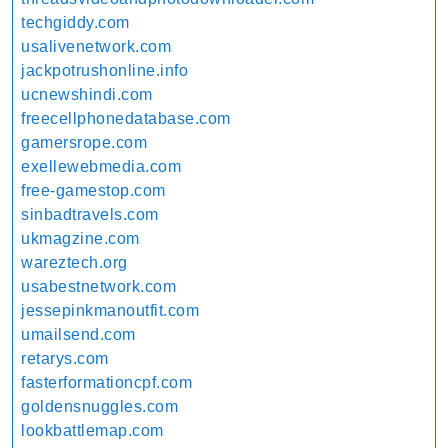
techgiddy.com
usalivenetwork.com
jackpotrushonline.info
ucnewshindi.com
freecellphonedatabase.com
gamersrope.com
exellewebmedia.com
free-gamestop.com
sinbadtravels.com
ukmagzine.com
wareztech.org
usabestnetwork.com
jessepinkmanoutfit.com
umailsend.com
retarys.com
fasterformationcpf.com
goldensnuggles.com
lookbattlemap.com