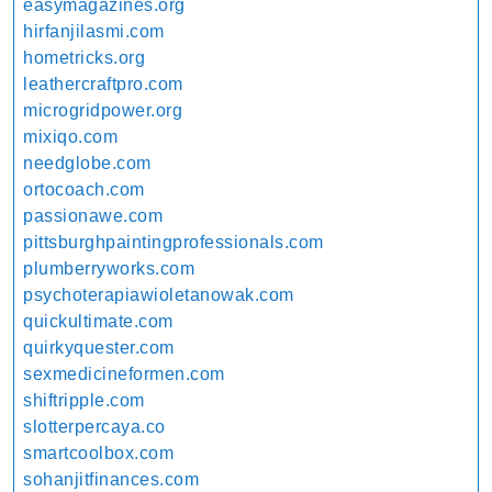
easymagazines.org
hirfanjilasmi.com
hometricks.org
leathercraftpro.com
microgridpower.org
mixiqo.com
needglobe.com
ortocoach.com
passionawe.com
pittsburghpaintingprofessionals.com
plumberryworks.com
psychoterapiawioletanowak.com
quickultimate.com
quirkyquester.com
sexmedicineformen.com
shiftripple.com
slotterpercaya.co
smartcoolbox.com
sohanjitfinances.com