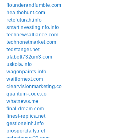
flounderandfumble.com
healthohunt.com
retefuturah.info
smartinvestinginfo.info
technewsalliance.com
technonetmarket.com
tedstanger.net
ufabett732um3.com
uskola.info
wagonpaints.info
waitfornext.com
clearvisionmarketing.co
quantum-code.co
whatnews.me
final-dream.com
finest-replica.net
gestioneinh.info
prosportdaily.net