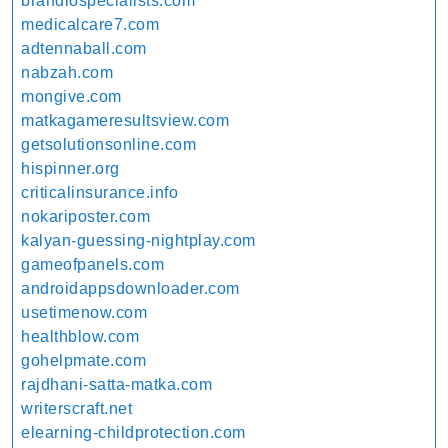
brandiospecialists.com
medicalcare7.com
adtennaball.com
nabzah.com
mongive.com
matkagameresultsview.com
getsolutionsonline.com
hispinner.org
criticalinsurance.info
nokariposter.com
kalyan-guessing-nightplay.com
gameofpanels.com
androidappsdownloader.com
usetimenow.com
healthblow.com
gohelpmate.com
rajdhani-satta-matka.com
writerscraft.net
elearning-childprotection.com