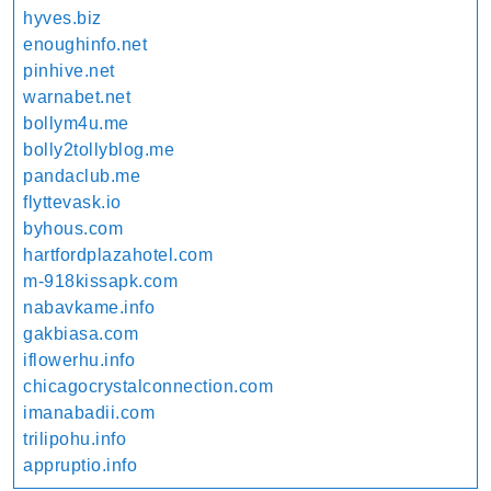
hyves.biz
enoughinfo.net
pinhive.net
warnabet.net
bollym4u.me
bolly2tollyblog.me
pandaclub.me
flyttevask.io
byhous.com
hartfordplazahotel.com
m-918kissapk.com
nabavkame.info
gakbiasa.com
iflowerhu.info
chicagocrystalconnection.com
imanabadii.com
trilipohu.info
appruptio.info