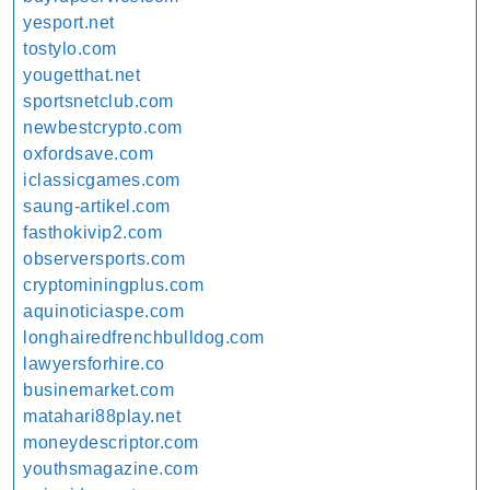
yesport.net
tostylo.com
yougetthat.net
sportsnetclub.com
newbestcrypto.com
oxfordsave.com
iclassicgames.com
saung-artikel.com
fasthokivip2.com
observersports.com
cryptominingplus.com
aquinoticiaspe.com
longhairedfrenchbulldog.com
lawyersforhire.co
businemarket.com
matahari88play.net
moneydescriptor.com
youthsmagazine.com