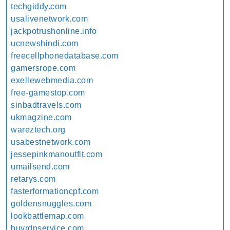
techgiddy.com
usalivenetwork.com
jackpotrushonline.info
ucnewshindi.com
freecellphonedatabase.com
gamersrope.com
exellewebmedia.com
free-gamestop.com
sinbadtravels.com
ukmagzine.com
wareztech.org
usabestnetwork.com
jessepinkmanoutfit.com
umailsend.com
retarys.com
fasterformationcpf.com
goldensnuggles.com
lookbattlemap.com
buyrdpservice.com