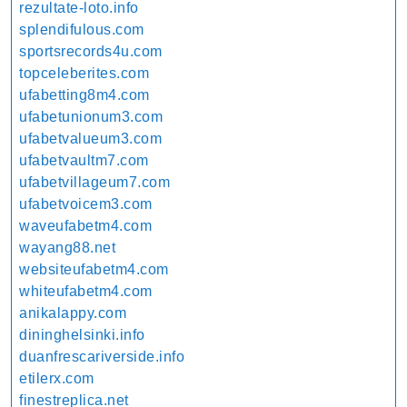
rezultate-loto.info
splendifulous.com
sportsrecords4u.com
topceleberites.com
ufabetting8m4.com
ufabetunionum3.com
ufabetvalueum3.com
ufabetvaultm7.com
ufabetvillageum7.com
ufabetvoicem3.com
waveufabetm4.com
wayang88.net
websiteufabetm4.com
whiteufabetm4.com
anikalappy.com
dininghelsinki.info
duanfrescariverside.info
etilerx.com
finestreplica.net