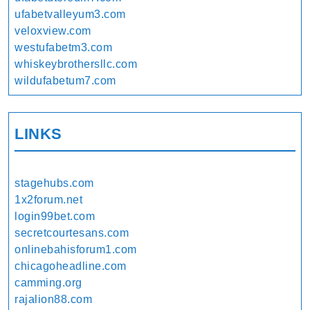
ufabetvalleyum3.com
veloxview.com
westufabetm3.com
whiskeybrothersllc.com
wildufabetum7.com
LINKS
stagehubs.com
1x2forum.net
login99bet.com
secretcourtesans.com
onlinebahisforum1.com
chicagoheadline.com
camming.org
rajalion88.com