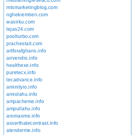
mediamingleseaco.com
mtsmarketingblog.com
nghekiemtien.com
wasirku.com
tejas24.com
poolturbo.com
prachestait.com
artforafghans.info
airvendio.info
healthexe.info
puretecx.info
tecadvance.info
aminityio.info
amiolahu.info
ampacheme.info
ampullahu.info
aromaxme.info
asserthatecontrast.info
atenderme.info