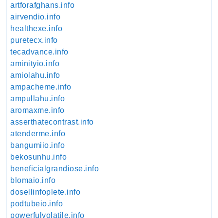
artforafghans.info
airvendio.info
healthexe.info
puretecx.info
tecadvance.info
aminityio.info
amiolahu.info
ampacheme.info
ampullahu.info
aromaxme.info
asserthatecontrast.info
atenderme.info
bangumiio.info
bekosunhu.info
beneficialgrandiose.info
blomaio.info
dosellinfoplete.info
podtubeio.info
powerfulvolatile.info