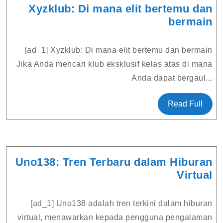
Xyzklub: Di mana elit bertemu dan
X
bermain
D
m
[ad_1] Xyzklub: Di mana elit bertemu dan bermain
el
Jika Anda mencari klub eksklusif kelas atas di mana
b
Anda dapat bergaul...
d
b
Read
Read Full
Full
Uno138: Tren Terbaru dalam Hiburan
U
Virtual
T
T
[ad_1] Uno138 adalah tren terkini dalam hiburan
d
virtual, menawarkan kepada pengguna pengalaman