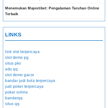
Menemukan Majestibet: Pengalaman Taruhan Online
Terbaik
LINKS
link slot terpercaya
slot demo pg
situs pkv
adu qq
slot demo gacor
bandar judi bola terpercaya
judi poker terpercaya
poker online
bandarqq
situs qq