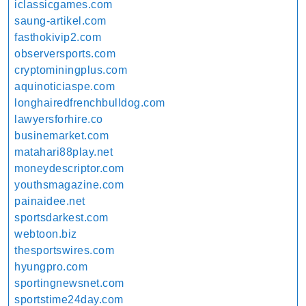
iclassicgames.com
saung-artikel.com
fasthokivip2.com
observersports.com
cryptominingplus.com
aquinoticiaspe.com
longhairedfrenchbulldog.com
lawyersforhire.co
businemarket.com
matahari88play.net
moneydescriptor.com
youthsmagazine.com
painaidee.net
sportsdarkest.com
webtoon.biz
thesportswires.com
hyungpro.com
sportingnewsnet.com
sportstime24day.com