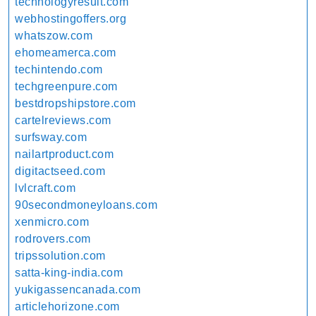
technologyresult.com
webhostingoffers.org
whatszow.com
ehomeamerca.com
techintendo.com
techgreenpure.com
bestdropshipstore.com
cartelreviews.com
surfsway.com
nailartproduct.com
digitactseed.com
lvlcraft.com
90secondmoneyloans.com
xenmicro.com
rodrovers.com
tripssolution.com
satta-king-india.com
yukigassencanada.com
articlehorizone.com