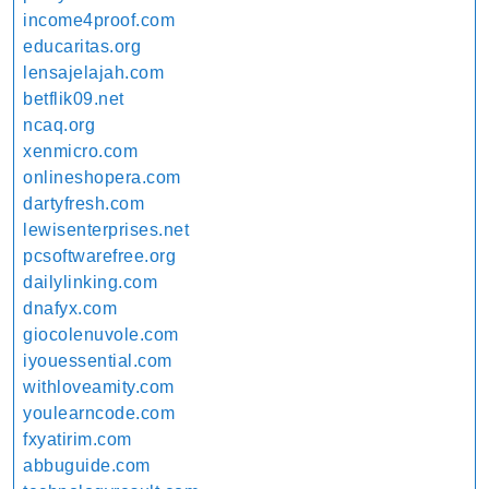
income4proof.com
educaritas.org
lensajelajah.com
betflik09.net
ncaq.org
xenmicro.com
onlineshopera.com
dartyfresh.com
lewisenterprises.net
pcsoftwarefree.org
dailylinking.com
dnafyx.com
giocolenuvole.com
iyouessential.com
withloveamity.com
youlearncode.com
fxyatirim.com
abbuguide.com