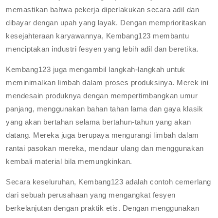
memastikan bahwa pekerja diperlakukan secara adil dan
dibayar dengan upah yang layak. Dengan memprioritaskan
kesejahteraan karyawannya, Kembang123 membantu
menciptakan industri fesyen yang lebih adil dan beretika.
Kembang123 juga mengambil langkah-langkah untuk
meminimalkan limbah dalam proses produksinya. Merek ini
mendesain produknya dengan mempertimbangkan umur
panjang, menggunakan bahan tahan lama dan gaya klasik
yang akan bertahan selama bertahun-tahun yang akan
datang. Mereka juga berupaya mengurangi limbah dalam
rantai pasokan mereka, mendaur ulang dan menggunakan
kembali material bila memungkinkan.
Secara keseluruhan, Kembang123 adalah contoh cemerlang
dari sebuah perusahaan yang mengangkat fesyen
berkelanjutan dengan praktik etis. Dengan menggunakan