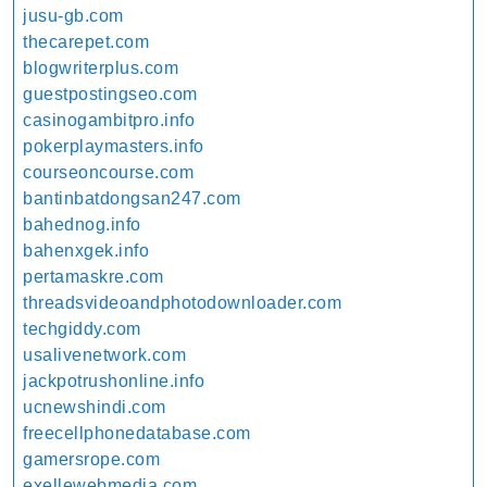
jusu-gb.com
thecarepet.com
blogwriterplus.com
guestpostingseo.com
casinogambitpro.info
pokerplaymasters.info
courseoncourse.com
bantinbatdongsan247.com
bahednog.info
bahenxgek.info
pertamaskre.com
threadsvideoandphotodownloader.com
techgiddy.com
usalivenetwork.com
jackpotrushonline.info
ucnewshindi.com
freecellphonedatabase.com
gamersrope.com
exellewebmedia.com