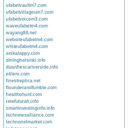
ufabetvaultm7.com
ufabetvillageum7.com
ufabetvoicem3.com
waveufabetm4.com
wayang88.net
websiteufabetm4.com
whiteufabetm4.com
anikalappy.com
dininghelsinki.info
duanfrescariverside.info
etilerx.com
finestreplica.net
flounderandfumble.com
healthohunt.com
retefuturah.info
smartinvestinginfo.info
technewsalliance.com
technonetmarket.com