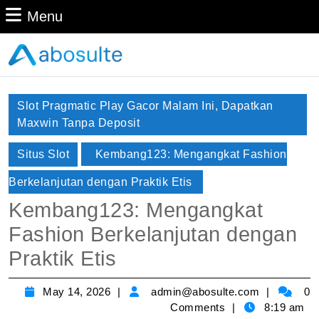
Skip
Menu
Menu
to
content
Skip
to
Content
Slot Pragmatic Play Gacor Malam Ini, Dapatkan
Maxwin Tanpa Deposit
Situs Slot
Kembang123: Mengangkat Fashion
Berkelanjutan dengan Praktik Etis
Kembang123: Mengangkat
Fashion Berkelanjutan dengan
Praktik Etis
May
admin@a
May 14, 2026
admin@abosulte.com
0
14,
Comments
8:19 am