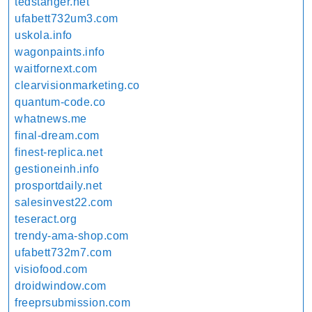
tedstanger.net
ufabett732um3.com
uskola.info
wagonpaints.info
waitfornext.com
clearvisionmarketing.co
quantum-code.co
whatnews.me
final-dream.com
finest-replica.net
gestioneinh.info
prosportdaily.net
salesinvest22.com
teseract.org
trendy-ama-shop.com
ufabett732m7.com
visiofood.com
droidwindow.com
freeprsubmission.com