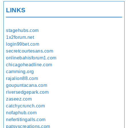
LINKS
stagehubs.com
1x2forum.net
login99bet.com
secretcourtesans.com
onlinebahisforum1.com
chicagoheadline.com
camming.org
rajalion88.com
goupuntacana.com
riversedgepark.com
zaseez.com
catchycrunch.com
nofaphub.com
nefertitingalls.com
patsyscreations.com