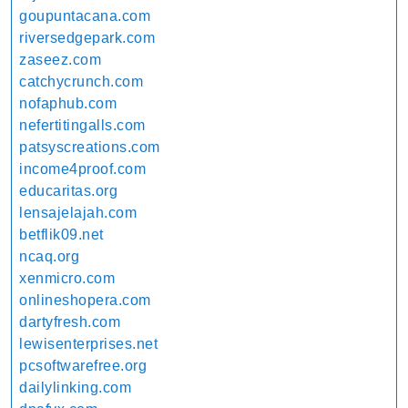
goupuntacana.com
riversedgepark.com
zaseez.com
catchycrunch.com
nofaphub.com
nefertitingalls.com
patsyscreations.com
income4proof.com
educaritas.org
lensajelajah.com
betflik09.net
ncaq.org
xenmicro.com
onlineshopera.com
dartyfresh.com
lewisenterprises.net
pcsoftwarefree.org
dailylinking.com