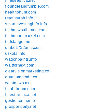
finestreplica.net
flounderandfumble.com
healthohunt.com
retefuturah.info
smartinvestinginfo.info
technewsalliance.com
technonetmarket.com
tedstanger.net
ufabett732um3.com
uskola.info
wagonpaints.info
waitfornext.com
clearvisionmarketing.co
quantum-code.co
whatnews.me
final-dream.com
finest-replica.net
gestioneinh.info
prosportdaily.net