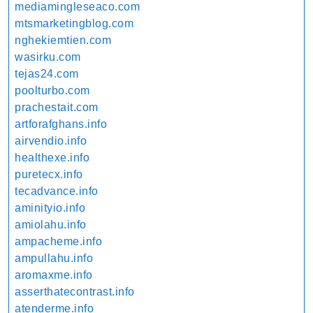
mediamingleseaco.com
mtsmarketingblog.com
nghekiemtien.com
wasirku.com
tejas24.com
poolturbo.com
prachestait.com
artforafghans.info
airvendio.info
healthexe.info
puretecx.info
tecadvance.info
aminityio.info
amiolahu.info
ampacheme.info
ampullahu.info
aromaxme.info
asserthatecontrast.info
atenderme.info