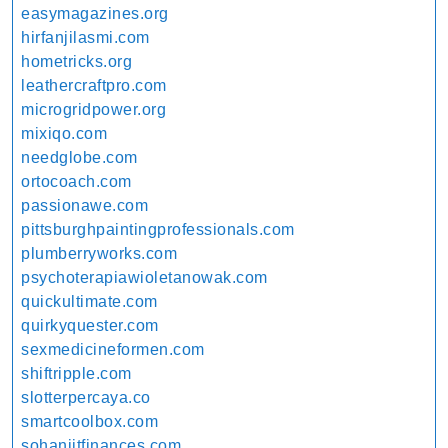
easymagazines.org
hirfanjilasmi.com
hometricks.org
leathercraftpro.com
microgridpower.org
mixiqo.com
needglobe.com
ortocoach.com
passionawe.com
pittsburghpaintingprofessionals.com
plumberryworks.com
psychoterapiawioletanowak.com
quickultimate.com
quirkyquester.com
sexmedicineformen.com
shiftripple.com
slotterpercaya.co
smartcoolbox.com
sohanjitfinances.com