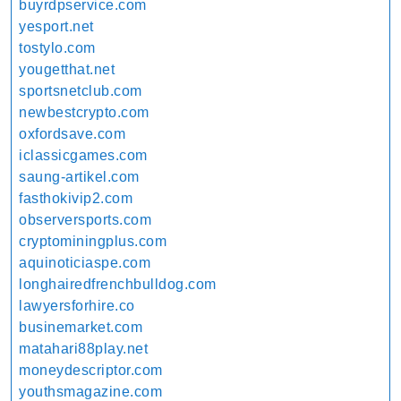
buyrdpservice.com
yesport.net
tostylo.com
yougetthat.net
sportsnetclub.com
newbestcrypto.com
oxfordsave.com
iclassicgames.com
saung-artikel.com
fasthokivip2.com
observersports.com
cryptominingplus.com
aquinoticiaspe.com
longhairedfrenchbulldog.com
lawyersforhire.co
businemarket.com
matahari88play.net
moneydescriptor.com
youthsmagazine.com