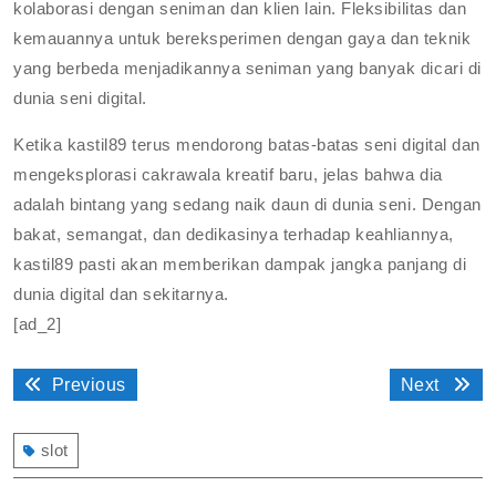
kolaborasi dengan seniman dan klien lain. Fleksibilitas dan
kemauannya untuk bereksperimen dengan gaya dan teknik
yang berbeda menjadikannya seniman yang banyak dicari di
dunia seni digital.
Ketika kastil89 terus mendorong batas-batas seni digital dan
mengeksplorasi cakrawala kreatif baru, jelas bahwa dia
adalah bintang yang sedang naik daun di dunia seni. Dengan
bakat, semangat, dan dedikasinya terhadap keahliannya,
kastil89 pasti akan memberikan dampak jangka panjang di
dunia digital dan sekitarnya.
[ad_2]
Post
Previous
Next
Previous
Next
navigation
post:
post:
slot