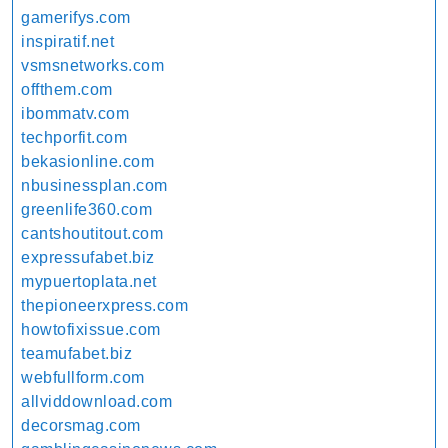
gamerifys.com
inspiratif.net
vsmsnetworks.com
offthem.com
ibommatv.com
techporfit.com
bekasionline.com
nbusinessplan.com
greenlife360.com
cantshoutitout.com
expressufabet.biz
mypuertoplata.net
thepioneerxpress.com
howtofixissue.com
teamufabet.biz
webfullform.com
allviddownload.com
decorsmag.com