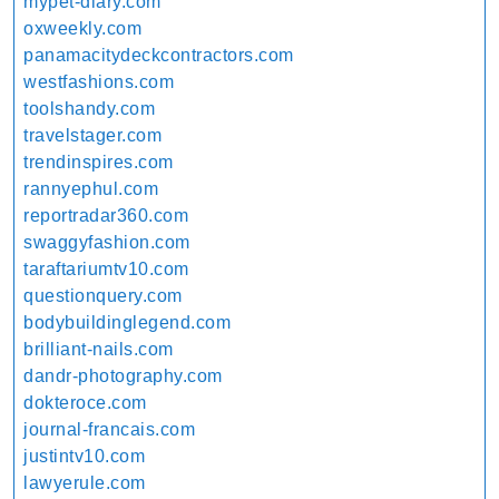
mypet-diary.com
oxweekly.com
panamacitydeckcontractors.com
westfashions.com
toolshandy.com
travelstager.com
trendinspires.com
rannyephul.com
reportradar360.com
swaggyfashion.com
taraftariumtv10.com
questionquery.com
bodybuildinglegend.com
brilliant-nails.com
dandr-photography.com
dokteroce.com
journal-francais.com
justintv10.com
lawyerule.com