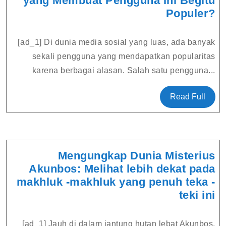
yang Membuat Pengguna Ini Begitu
M
Populer?
F
P
[ad_1] Di dunia media sosial yang luas, ada banyak
A
sekali pengguna yang mendapatkan popularitas
y
karena berbagai alasan. Salah satu pengguna...
M
P
Read
Read Full
In
Full
B
P
Mengungkap Dunia Misterius
Akunbos: Melihat lebih dekat pada
makhluk -makhluk yang penuh teka -
M
teki ini
D
M
[ad_1] Jauh di dalam jantung hutan lebat Akunbos,