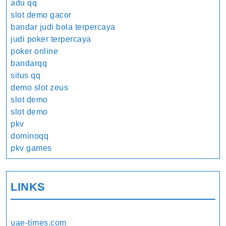
adu qq
slot demo gacor
bandar judi bola terpercaya
judi poker terpercaya
poker online
bandarqq
situs qq
demo slot zeus
slot demo
slot demo
pkv
dominoqq
pkv games
LINKS
uae-times.com