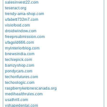
salesinvest22.com
teseract.org
trendy-ama-shop.com
ufabett732m7.com
visiofood.com
droidwindow.com
freeprsubmission.com
ufagold666.com
myinteriorblog.com
bnewsindia.com
techiepick.com
bamzyshop.com
pondycars.com
techonfutures.com
techoologic.com
raspberryketonescanada.org
medihealthrules.com
usathrill.com
vshapedental.com