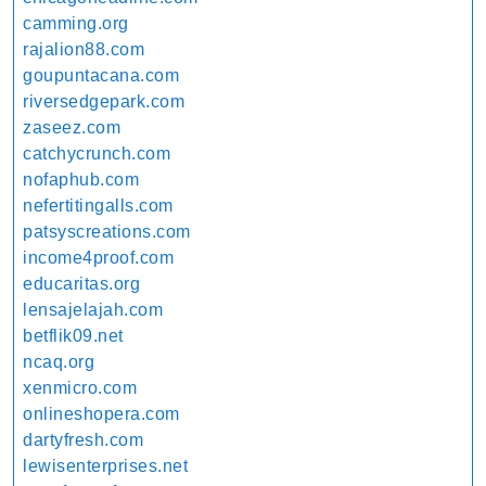
camming.org
rajalion88.com
goupuntacana.com
riversedgepark.com
zaseez.com
catchycrunch.com
nofaphub.com
nefertitingalls.com
patsyscreations.com
income4proof.com
educaritas.org
lensajelajah.com
betflik09.net
ncaq.org
xenmicro.com
onlineshopera.com
dartyfresh.com
lewisenterprises.net