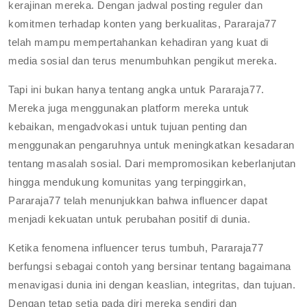
kerajinan mereka. Dengan jadwal posting reguler dan
komitmen terhadap konten yang berkualitas, Pararaja77
telah mampu mempertahankan kehadiran yang kuat di
media sosial dan terus menumbuhkan pengikut mereka.
Tapi ini bukan hanya tentang angka untuk Pararaja77.
Mereka juga menggunakan platform mereka untuk
kebaikan, mengadvokasi untuk tujuan penting dan
menggunakan pengaruhnya untuk meningkatkan kesadaran
tentang masalah sosial. Dari mempromosikan keberlanjutan
hingga mendukung komunitas yang terpinggirkan,
Pararaja77 telah menunjukkan bahwa influencer dapat
menjadi kekuatan untuk perubahan positif di dunia.
Ketika fenomena influencer terus tumbuh, Pararaja77
berfungsi sebagai contoh yang bersinar tentang bagaimana
menavigasi dunia ini dengan keaslian, integritas, dan tujuan.
Dengan tetap setia pada diri mereka sendiri dan