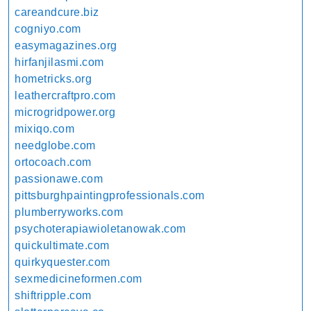
careandcure.biz
cogniyo.com
easymagazines.org
hirfanjilasmi.com
hometricks.org
leathercraftpro.com
microgridpower.org
mixiqo.com
needglobe.com
ortocoach.com
passionawe.com
pittsburghpaintingprofessionals.com
plumberryworks.com
psychoterapiawioletanowak.com
quickultimate.com
quirkyquester.com
sexmedicineformen.com
shiftripple.com