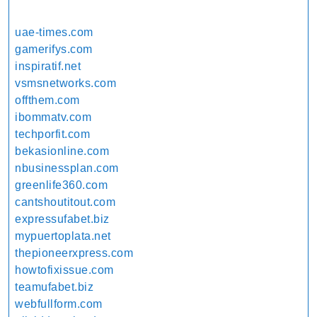
uae-times.com
gamerifys.com
inspiratif.net
vsmsnetworks.com
offthem.com
ibommatv.com
techporfit.com
bekasionline.com
nbusinessplan.com
greenlife360.com
cantshoutitout.com
expressufabet.biz
mypuertoplata.net
thepioneerxpress.com
howtofixissue.com
teamufabet.biz
webfullform.com