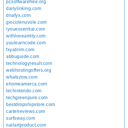
pcsoftwarefree.org
dailylinking.com
dnafyx.com
giocolenuvole.com
iyouessential.com
withloveamity.com
youlearncode.com
fxyatirim.com
abbuguide.com
technologyresult.com
webhostingoffers.org
whatszow.com
ehomeamerca.com
techintendo.com
techgreenpure.com
bestdropshipstore.com
cartelreviews.com
surfsway.com
nailartproduct.com