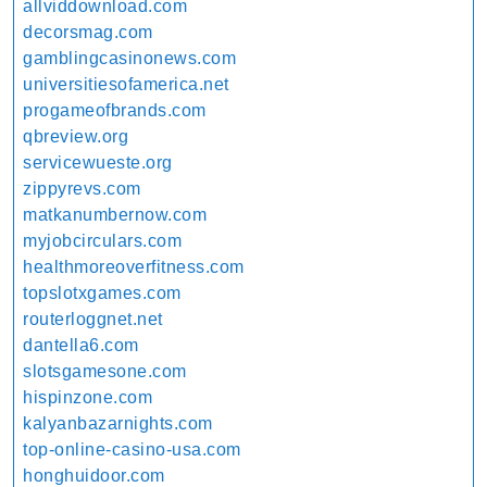
allviddownload.com
decorsmag.com
gamblingcasinonews.com
universitiesofamerica.net
progameofbrands.com
qbreview.org
servicewueste.org
zippyrevs.com
matkanumbernow.com
myjobcirculars.com
healthmoreoverfitness.com
topslotxgames.com
routerloggnet.net
dantella6.com
slotsgamesone.com
hispinzone.com
kalyanbazarnights.com
top-online-casino-usa.com
honghuidoor.com