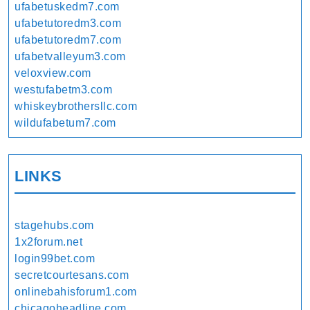
ufabetuskedm7.com
ufabetutoredm3.com
ufabetutoredm7.com
ufabetvalleyum3.com
veloxview.com
westufabetm3.com
whiskeybrothersllc.com
wildufabetum7.com
LINKS
stagehubs.com
1x2forum.net
login99bet.com
secretcourtesans.com
onlinebahisforum1.com
chicagoheadline.com