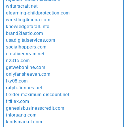
writerscraft.net
elearning-childprotection.com
wrestling4mena.com
knowledgeforall.info
brand2lastio.com
usadigitalservices.com
socialhoppers.com
creativedream.net
n2315.com
getwebonline.com
onlyfansheaven.com
lky08.com
ralph-fiennes.net
fielder-maximum-discount.net
fitfllex.com
genesisbusinesscredit.com
inforuang.com
kindsmarket.com