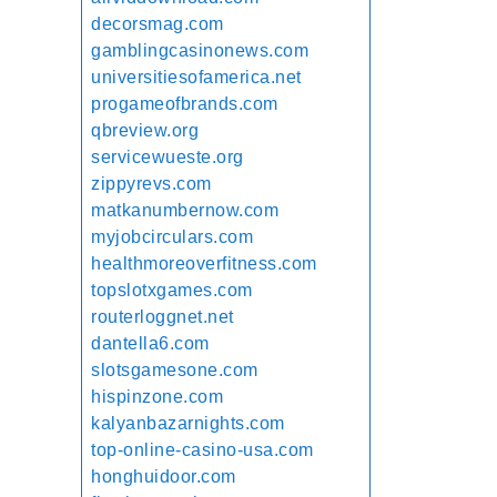
decorsmag.com
gamblingcasinonews.com
universitiesofamerica.net
progameofbrands.com
qbreview.org
servicewueste.org
zippyrevs.com
matkanumbernow.com
myjobcirculars.com
healthmoreoverfitness.com
topslotxgames.com
routerloggnet.net
dantella6.com
slotsgamesone.com
hispinzone.com
kalyanbazarnights.com
top-online-casino-usa.com
honghuidoor.com