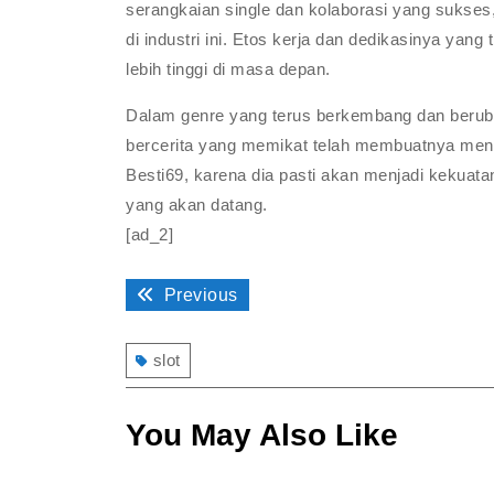
serangkaian single dan kolaborasi yang sukses,
di industri ini. Etos kerja dan dedikasinya yan
lebih tinggi di masa depan.
Dalam genre yang terus berkembang dan berubah
bercerita yang memikat telah membuatnya menon
Besti69, karena dia pasti akan menjadi kekuata
yang akan datang.
[ad_2]
Post
Previous
Previous
navigation
post:
slot
You May Also Like