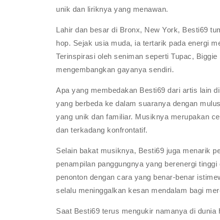
unik dan liriknya yang menawan.
Lahir dan besar di Bronx, New York, Besti69 tu
hop. Sejak usia muda, ia tertarik pada energi m
Terinspirasi oleh seniman seperti Tupac, Biggi
mengembangkan gayanya sendiri.
Apa yang membedakan Besti69 dari artis lain
yang berbeda ke dalam suaranya dengan mulus.
yang unik dan familiar. Musiknya merupakan cerm
dan terkadang konfrontatif.
Selain bakat musiknya, Besti69 juga menarik p
penampilan panggungnya yang berenergi tingg
penonton dengan cara yang benar-benar istimewa.
selalu meninggalkan kesan mendalam bagi mere
Saat Besti69 terus mengukir namanya di dunia