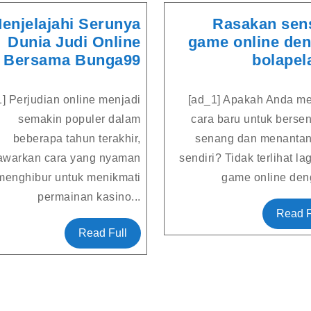
enjelajahi Serunya
Rasakan sen
Dunia Judi Online
game online de
Menjelajahi
Bersama Bunga99
bolapel
a
Serunya
Dunia
1] Perjudian online menjadi
[ad_1] Apakah Anda me
Judi
semakin populer dalam
cara baru untuk berse
et188:
Online
beberapa tahun terakhir,
senang dan menantang
n
Bersama
warkan cara yang nyaman
sendiri? Tidak terlihat lag
Bunga99
menghibur untuk menikmati
game online deng
permainan kasino...
Read F
Read
Read Full
Full