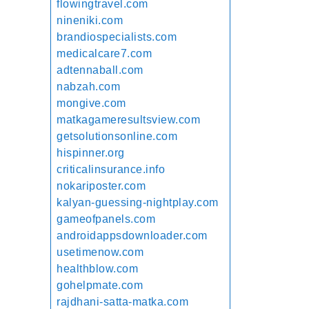
flowingtravel.com
nineniki.com
brandiospecialists.com
medicalcare7.com
adtennaball.com
nabzah.com
mongive.com
matkagameresultsview.com
getsolutionsonline.com
hispinner.org
criticalinsurance.info
nokariposter.com
kalyan-guessing-nightplay.com
gameofpanels.com
androidappsdownloader.com
usetimenow.com
healthblow.com
gohelpmate.com
rajdhani-satta-matka.com