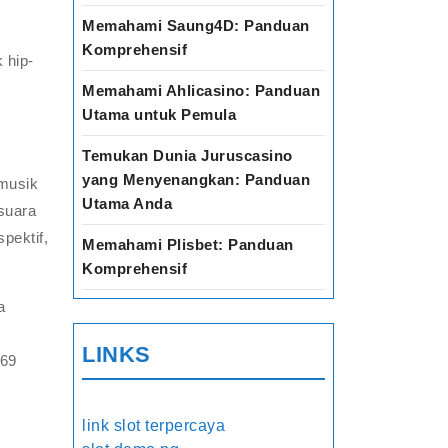
Memahami Saung4D: Panduan
Komprehensif
 hip-
Memahami Ahlicasino: Panduan
Utama untuk Pemula
Temukan Dunia Juruscasino
yang Menyenangkan: Panduan
musik
Utama Anda
suara
pektif,
Memahami Plisbet: Panduan
Komprehensif
a
LINKS
i69
link slot terpercaya