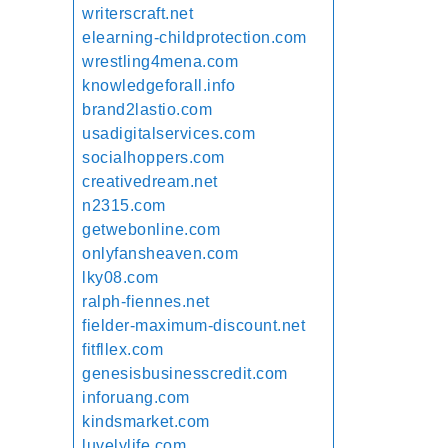
writerscraft.net
elearning-childprotection.com
wrestling4mena.com
knowledgeforall.info
brand2lastio.com
usadigitalservices.com
socialhoppers.com
creativedream.net
n2315.com
getwebonline.com
onlyfansheaven.com
lky08.com
ralph-fiennes.net
fielder-maximum-discount.net
fitfllex.com
genesisbusinesscredit.com
inforuang.com
kindsmarket.com
luvelylife.com