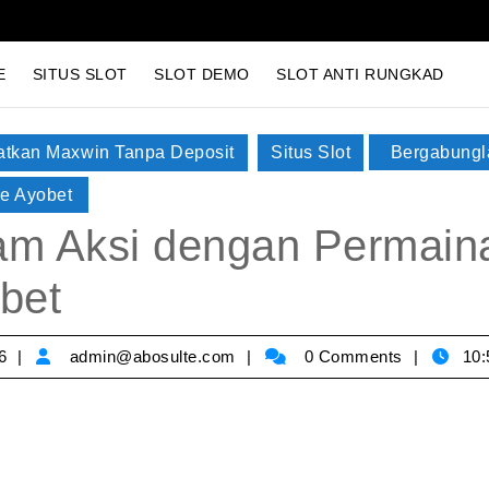
E
SITUS SLOT
SLOT DEMO
SLOT ANTI RUNGKAD
patkan Maxwin Tanpa Deposit
Situs Slot
Bergabungl
e Ayobet
am Aksi dengan Permain
bet
April
admin@abosulte.com
6
admin@abosulte.com
0 Comments
10:
4,
2026