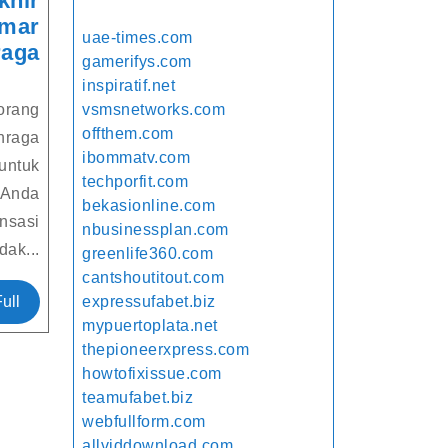
khir
emar
uae-times.com
Mengapa
raga
gamerifys.com
Ikan138
inspiratif.net
adalah
orang
vsmsnetworks.com
tujuan
offthem.com
hraga
akhir
ibommatv.com
 untuk
bagi
techporfit.com
 Anda
para
bekasionline.com
nsasi
penggemar
nbusinessplan.com
dak...
greenlife360.com
taruhan
cantshoutitout.com
olahraga
Read
ull
expressufabet.biz
Full
mypuertoplata.net
thepioneerxpress.com
howtofixissue.com
teamufabet.biz
webfullform.com
allviddownload.com