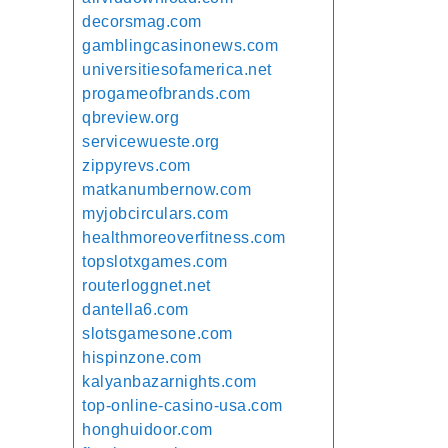
decorsmag.com
gamblingcasinonews.com
universitiesofamerica.net
progameofbrands.com
qbreview.org
servicewueste.org
zippyrevs.com
matkanumbernow.com
myjobcirculars.com
healthmoreoverfitness.com
topslotxgames.com
routerloggnet.net
dantella6.com
slotsgamesone.com
hispinzone.com
kalyanbazarnights.com
top-online-casino-usa.com
honghuidoor.com