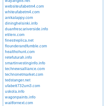
wayang88.net
websiteufabetm4.com
whiteufabetm4.com
anikalappy.com
dininghelsinki.info
duanfrescariverside.info
etilerx.com
finestreplica.net
flounderandfumble.com
healthohunt.com
retefuturah.info
smartinvestinginfo.info
technewsalliance.com
technonetmarket.com
tedstanger.net
ufabett732um3.com
uskola.info
wagonpaints.info
waitfornext.com