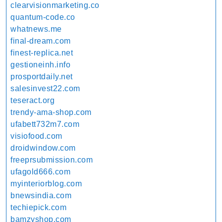
clearvisionmarketing.co
quantum-code.co
whatnews.me
final-dream.com
finest-replica.net
gestioneinh.info
prosportdaily.net
salesinvest22.com
teseract.org
trendy-ama-shop.com
ufabett732m7.com
visiofood.com
droidwindow.com
freeprsubmission.com
ufagold666.com
myinteriorblog.com
bnewsindia.com
techiepick.com
bamzyshop.com