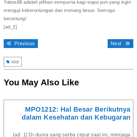
Yabos88 adalah pilihan sempurna bagi siapa pun yang ingin
menguji keberuntungan dan menang besar. Semoga
beruntung!
[ad_2]
Post
Previous
Next
Previous
Next
navigation
post:
post:
slot
You May Also Like
MPO1212: Hal Besar Berikutnya
M
dalam Kesehatan dan Kebugaran
H
B
[ad_1] Di dunia yang serba cepat saat ini, menjaga