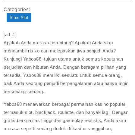
2026
Categories:
Situs Slot
[ad_1]
Apakah Anda merasa beruntung? Apakah Anda siap
mengambil risiko dan melepaskan jiwa penjudi Anda?
Kunjungi Yabos88, tujuan utama untuk semua kebutuhan
perjudian dan hiburan Anda. Dengan beragam pilihan yang
tersedia, Yabos88 memiliki sesuatu untuk semua orang,
baik Anda seorang penjudi berpengalaman atau hanya ingin
bersenang-senang.
Yabos88 menawarkan berbagai permainan kasino populer,
termasuk slot, blackjack, roulette, dan banyak lagi. Dengan
grafis berkualitas tinggi dan gameplay realistis, Anda akan
merasa seperti sedang duduk di kasino sungguhan,