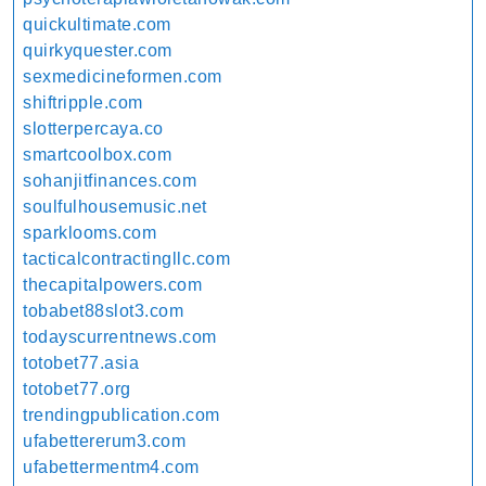
quickultimate.com
quirkyquester.com
sexmedicineformen.com
shiftripple.com
slotterpercaya.co
smartcoolbox.com
sohanjitfinances.com
soulfulhousemusic.net
sparklooms.com
tacticalcontractingllc.com
thecapitalpowers.com
tobabet88slot3.com
todayscurrentnews.com
totobet77.asia
totobet77.org
trendingpublication.com
ufabettererum3.com
ufabettermentm4.com