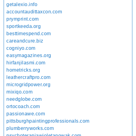
getalexio.info
accountaudittaxcon.com
prymprint.com
sportkeeda.org
besttimespend.com
careandcure.biz
cogniyo.com
easymagazines.org
hirfanjilasmi.com
hometricks.org
leathercraftpro.com
microgridpower.org
mixiqo.com
needglobe.com
ortocoach.com
passionawe.com
pittsburghpaintingprofessionals.com
plumberryworks.com
psychoterapiawioletanowak.com