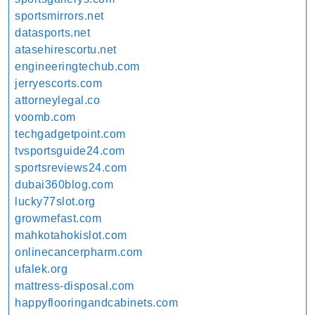
sportsmirrors.net
datasports.net
atasehirescortu.net
engineeringtechub.com
jerryescorts.com
attorneylegal.co
voomb.com
techgadgetpoint.com
tvsportsguide24.com
sportsreviews24.com
dubai360blog.com
lucky77slot.org
growmefast.com
mahkotahokislot.com
onlinecancerpharm.com
ufalek.org
mattress-disposal.com
happyflooringandcabinets.com