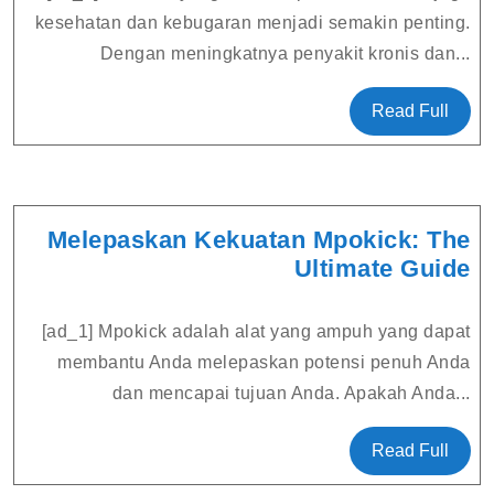
B
kesehatan dan kebugaran menjadi semakin penting.
d
Dengan meningkatnya penyakit kronis dan...
K
d
Read
Read Full
K
Full
Melepaskan Kekuatan Mpokick: The
M
Ultimate Guide
K
M
[ad_1] Mpokick adalah alat yang ampuh yang dapat
T
membantu Anda melepaskan potensi penuh Anda
U
dan mencapai tujuan Anda. Apakah Anda...
G
Read
Read Full
Full