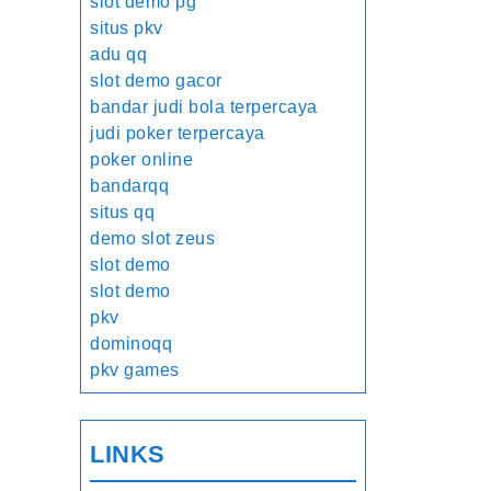
slot demo pg
situs pkv
adu qq
slot demo gacor
bandar judi bola terpercaya
judi poker terpercaya
poker online
bandarqq
situs qq
demo slot zeus
slot demo
slot demo
pkv
dominoqq
pkv games
LINKS