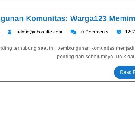
gunan Komunitas: Warga123 Memim
June
admin@abosulte.com
admin@abosulte.com
0 Comments
12:3
2,
2026
saling terhubung saat ini, pembangunan komunitas menjadi
penting dari sebelumnya. Baik dal
Read F