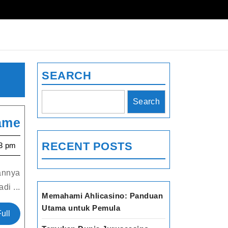
SEARCH
Search
The
Game
Rise
RECENT POSTS
3 pm
of
Sawit777:
annya
Melihat
di ...
Pikiran
Memahami Ahlicasino: Panduan
Utama untuk Pemula
Seorang
Read
ull
Full