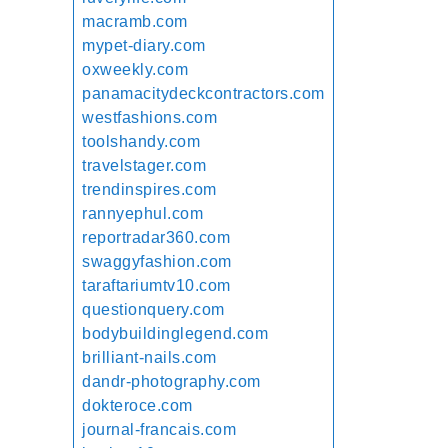
macramb.com
mypet-diary.com
oxweekly.com
panamacitydeckcontractors.com
westfashions.com
toolshandy.com
travelstager.com
trendinspires.com
rannyephul.com
reportradar360.com
swaggyfashion.com
taraftariumtv10.com
questionquery.com
bodybuildinglegend.com
brilliant-nails.com
dandr-photography.com
dokteroce.com
journal-francais.com